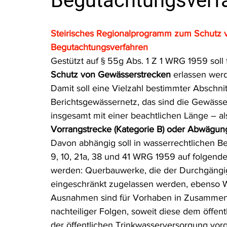
Begutachtungsverf
Rohstoffrecht
(Umwelt-)Strafrecht
Tierschutzrecht
Steirisches Regionalprogramm zum Schutz v
Begutachtungsverfahren
Verfahrensrecht
Vergaberecht
Verkehr- und Transp
Gestützt auf § 55g Abs. 1 Z 1 WRG 1959 soll 
Schutz von Gewässerstrecken
 erlassen werd
Damit soll eine Vielzahl bestimmter Abschn
Wasserrecht
RDU Umwelt-Ausgabe
Erdgas
S
Berichtsgewässernetz, das sind die Gewässer
insgesamt mit einer beachtlichen Länge – al
Vorrangstrecke (Kategorie B) oder Abwägung
Davon abhängig soll in wasserrechtlichen B
9, 10, 21a, 38 und 41 WRG 1959 auf folge
werden: Querbauwerke, die der Durchgängigk
eingeschränkt zugelassen werden, ebenso
Ausnahmen sind für Vorhaben in Zusammenh
nachteiliger Folgen, soweit diese dem öffent
der öffentlichen Trinkwasserversorgung vor