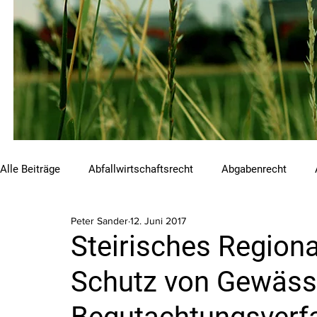
Alle Beiträge
Abfallwirtschaftsrecht
Abgabenrecht
Peter Sander
12. Juni 2017
Beihilfen und Förderungen
Chemikalienrecht
Emis
Steirisches Regio
Schutz von Gewäss
Luftreinhalterecht
Naturschutzrecht
Raumordnungs