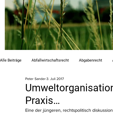
Alle Beiträge
Abfallwirtschaftsrecht
Abgabenrecht
Peter Sander
3. Juli 2017
Beihilfen und Förderungen
Chemikalienrecht
Emis
Umweltorganisation
Praxis…
Luftreinhalterecht
Naturschutzrecht
Raumordnungs
Eine der jüngeren, rechtspolitisch diskussi