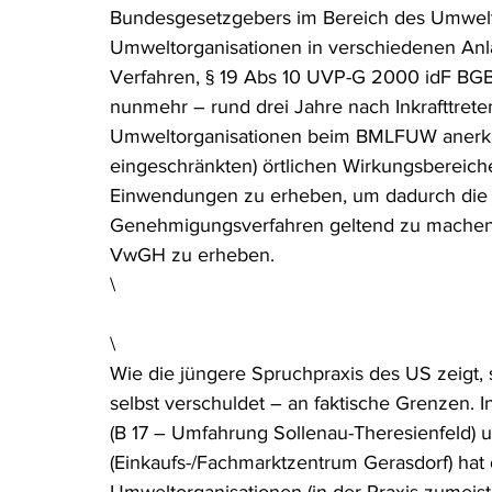
Bundesgesetzgebers im Bereich des Umweltre
Rohstoffrecht
(Umwelt-)Strafrecht
Tierschutzrecht
Umweltorganisationen in verschiedenen An
Verfahren, § 19 Abs 10 UVP-G 2000 idF BGBl
nunmehr – rund drei Jahre nach Inkrafttret
Verfahrensrecht
Vergaberecht
Verkehr- und Transp
Umweltorganisationen beim BMLFUW anerkann
eingeschränkten) örtlichen Wirkungsbereich
Einwendungen zu erheben, um dadurch die E
Wasserrecht
RDU Umwelt-Ausgabe
Erdgas
S
Genehmigungsverfahren geltend zu machen)
VwGH zu erheben.
\
\
Wie die jüngere Spruchpraxis des US zeigt,
selbst verschuldet – an faktische Grenzen.
(B 17 – Umfahrung Sollenau-Theresienfeld)
(Einkaufs-/Fachmarktzentrum Gerasdorf) hat 