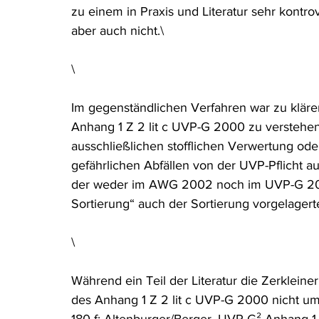
zu einem in Praxis und Literatur sehr kontr
Rohstoffrecht
(Umwelt-)Strafrecht
Tierschutzrecht
aber auch nicht.\
\
Verfahrensrecht
Vergaberecht
Verkehr- und Transp
Im gegenständlichen Verfahren war zu kläre
Anhang 1 Z 2 lit c UVP-G 2000 zu verstehen i
Wasserrecht
RDU Umwelt-Ausgabe
Erdgas
S
ausschließlichen stofflichen Verwertung od
gefährlichen Abfällen von der UVP-Pflicht 
der weder im AWG 2002 noch im UVP-G 2000
Sortierung“ auch der Sortierung vorgelagerte
\
Während ein Teil der Literatur die Zerklei
des Anhang 1 Z 2 lit c UVP-G 2000 nicht umfa