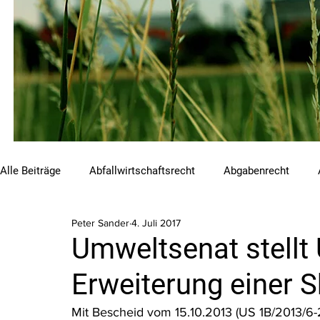
Alle Beiträge
Abfallwirtschaftsrecht
Abgabenrecht
Peter Sander
4. Juli 2017
Beihilfen und Förderungen
Chemikalienrecht
Emis
Umweltsenat stellt 
Erweiterung einer 
Luftreinhalterecht
Naturschutzrecht
Raumordnungs
Mit Bescheid vom 15.10.2013 (US 1B/2013/6-2