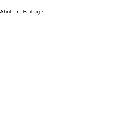
Ähnliche Beiträge
VwGH: Einzelfallprüfung für
VwG bleibt 
Seilbahn Kahlenberg in Wien
UVP-Verfah
Anh II Z 10 lit h UVP-RL
Der VwGH stel
2011/92/EU; Anh 1 Z 10 lit e UVP-G
kann keine „