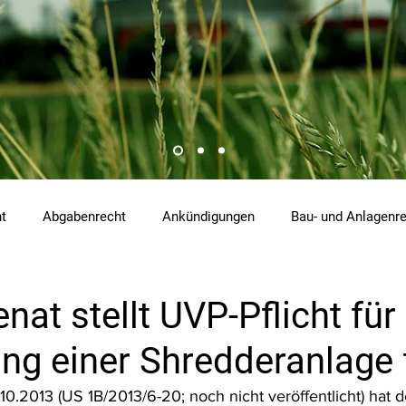
ht
Abgabenrecht
Ankündigungen
Bau- und Anlagenr
hemikalienrecht
Emissionen
Energierecht
Klimasch
at stellt UVP-Pflicht für
ng einer Shredderanlage 
tzrecht
Raumordnungs- und Planungsrecht
RdU
Re
10.2013 (US 1B/2013/6-20; noch nicht veröffentlicht) hat 