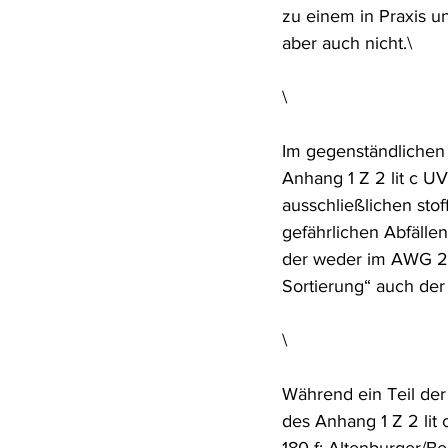
zu einem in Praxis u
Rohstoffrecht
(Umwelt-)Stra
aber auch nicht.\
\
Verfahrensrecht
Vergaberec
Im gegenständlichen 
Anhang 1 Z 2 lit c UV
Wasserrecht
RDU Umwelt-A
ausschließlichen sto
gefährlichen Abfälle
der weder im AWG 20
Sortierung“ auch der
\
Während ein Teil der
des Anhang 1 Z 2 lit 