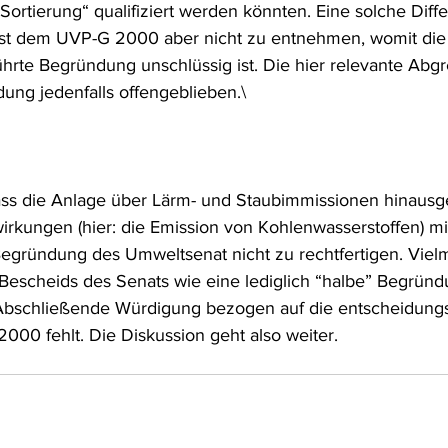
ortierung“ qualifiziert werden könnten. Eine solche Diff
st dem UVP-G 2000 aber nicht zu entnehmen, womit die
rte Begründung unschlüssig ist. Die hier relevante Abg
dung jedenfalls offengeblieben.\
ass die Anlage über Lärm- und Staubimmissionen hinaus
rkungen (hier: die Emission von Kohlenwasserstoffen) mit
egründung des Umweltsenat nicht zu rechtfertigen. Vielme
escheids des Senats wie eine lediglich “halbe” Begründ
 Abschließende Würdigung bezogen auf die entscheidungs
000 fehlt. Die Diskussion geht also weiter.