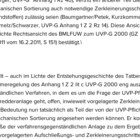
rger, UVP-G² Anhang 1 Rz 40), vertritt ein anderer Teil die
hanischen Sortierung auch notwendige Zerkleinerungsschri
dstoffen) zulässig seien (Baumgartner/Petek, Kurzkomm
melz/Schwarzer, UVP-G Anhang 1 Z 2 Rz 14). Diese Ansic
iftlichte Rechtsansicht des BMLFUW zum UVP-G 2000 (G
1 vom 16.2.2011, S 151) bestätigt.\
lt – auch im Lichte der Entstehungsgeschichte des Tatbe
hmeregelung des Anhang 1 Z 2 lit c UVP-G 2000 eng ausz
tändlichen Verfahren, in dem es um die Frage der UVP-Pfl
redderanlage geht, offen, inwieweit vorgelagerte Zerklein
Bedeutung nun tatsächlich als Teil der von der UVP-Pflich
anischen Sortierung angesehen werden können. Er ko
ße der verfahrensgegenständlichen Anlage zu dem Ergebn
vorgelagerten Aufschließungs- und Zerkleinerungsschritte 