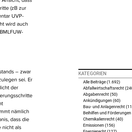
 Ansicht, dass 
tte (zB zur 
entar UVP-
ht wird auch 
Z BMLFUW-
stands – zwar 
KATEGORIEN
ulegen sei. Er 
Alle Beiträge
(1.692)
1.692 
icht der 
Abfallwirtschaftsrecht
(24
Abgabenrecht
(50)
50 Beit
erungsschritte 
Ankündigungen
(60)
60 Bei
t 
Bau- und Anlagenrecht
(11
mmt nämlich 
Beihilfen und Förderungen
is, dass die 
Chemikalienrecht
(40)
40 B
Emissionen
(156)
156 Beit
nicht als 
Energierecht
(127)
127 Bei