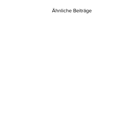
Ähnliche Beiträge
VwGH: Einzelfallprüfung für
Seilbahn Kahlenberg in Wien
Anh II Z 10 lit h UVP-RL
2011/92/EU; Anh 1 Z 10 lit e UVP-G