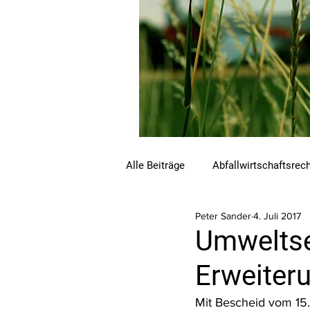
Alle Beiträge
Abfallwirtschaftsrec
Peter Sander
4. Juli 2017
Beihilfen und Förderungen
C
Umweltsen
Erweiteru
Luftreinhalterecht
Naturschu
Mit Bescheid vom 15.