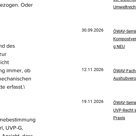
 bezogen. Oder 
Umweltrech
mationen
UVP-Recht
30.09.2026
ÖWAV-Semin
ölkerrecht
Kompostve
nd des 
g NEU
zur 
icht 
12.11.2026
ng immer, ob 
ÖWAV-Fachd
mechanischen 
Aushubvero
e erfasst.\
19.11.2026
ÖWAV-Semin
UVP-Recht i
Praxis
ahmebestimmung 
rl, UVP-G, 