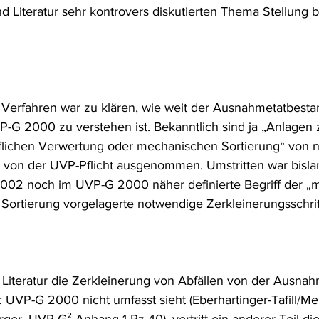
nd Literatur sehr kontrovers diskutierten Thema Stellung
frecht
Tierschutzrecht
Umwelthaftung
Umweltinfor
ht
Verkehr- und Transportrecht
Verpackungsrecht
V
Verfahren war zu klären, wie weit der Ausnahmetatbesta
P-G 2000 zu verstehen ist. Bekanntlich sind ja „Anlagen 
usgabe
Erdgas
Schutzgebiet
Forstrecht
fflichen Verwertung oder mechanischen Sortierung“ von n
n von der UVP-Pflicht ausgenommen. Umstritten war bisla
02 noch im UVP-G 2000 näher definierte Begriff der „
 Sortierung vorgelagerte notwendige Zerkleinerungsschritt
 Literatur die Zerkleinerung von Abfällen von der Ausn
c UVP-G 2000 nicht umfasst sieht (Eberhartinger-Tafill/Me