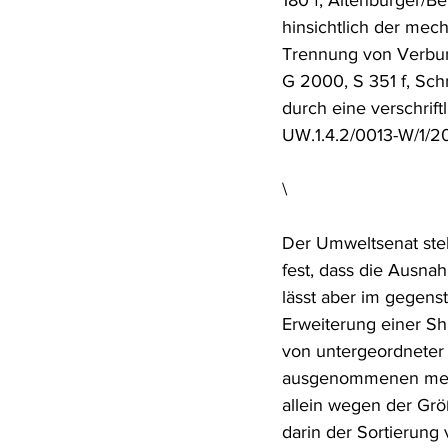
180 f; Altenburger/Be
hinsichtlich der mec
Trennung von Verbun
G 2000, S 351 f, Sch
durch eine verschr
UW.1.4.2/0013-W/1/201
\
Der Umweltsenat stel
fest, dass die Ausna
lässt aber im gegens
Erweiterung einer Sh
von untergeordneter 
ausgenommenen mech
allein wegen der Grö
darin der Sortierung 