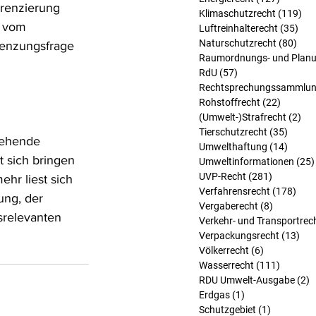
erenzierung 
Klimaschutzrecht
(119)
119
 vom 
Luftreinhalterecht
(35)
35 
Naturschutzrecht
(80)
80 B
renzungsfrage 
Raumordnungs- und Planu
RdU
(57)
57 Beiträge
Rechtsprechungssammlu
Rohstoffrecht
(22)
22 Beit
(Umwelt-)Strafrecht
(2)
2 B
Tierschutzrecht
(35)
35 Bei
gehende 
Umwelthaftung
(14)
14 Bei
 sich bringen 
Umweltinformationen
(25)
UVP-Recht
(281)
281 Beitr
hr liest sich 
Verfahrensrecht
(178)
178 
ung, der 
Vergaberecht
(8)
8 Beiträg
relevanten 
Verkehr- und Transportrec
Verpackungsrecht
(13)
13 
Völkerrecht
(6)
6 Beiträge
Wasserrecht
(111)
111 Bei
RDU Umwelt-Ausgabe
(2)
2
Erdgas
(1)
1 Beitrag
Schutzgebiet
(1)
1 Beitrag