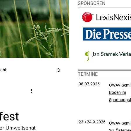
SPONSOREN
echt
TERMINE
08.07.2026
ÖWAV-Semi
Boden im
utzrecht
Spannungsf
fest
chtsprechungssammlung
23.+24.9.2026
ÖWAV-Semin
der Umweltsenat 
30. Österre