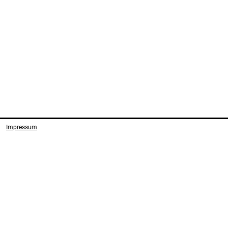
2012/07/0134 (EU 2015/0005) Link
Vorabentsche
\Dieses...
zu Art 1 ff der..
Impressum