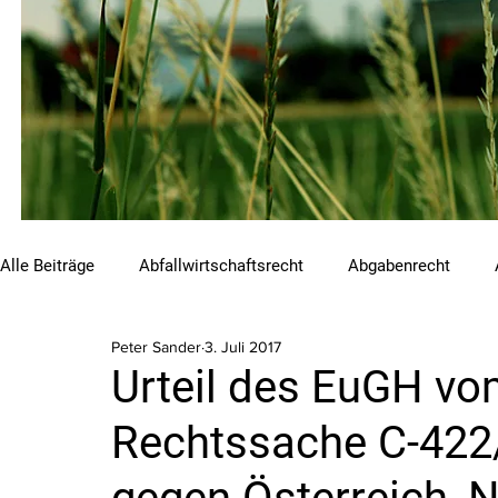
Alle Beiträge
Abfallwirtschaftsrecht
Abgabenrecht
Peter Sander
3. Juli 2017
Beihilfen und Förderungen
Chemikalienrecht
Emis
Urteil des EuGH vom
Rechtssache C-422
Luftreinhalterecht
Naturschutzrecht
Raumordnungs