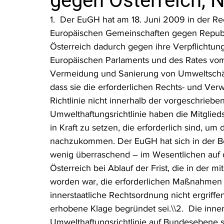
gegen Österreich, 
Rohstoffrecht
(Umwelt-)Strafrecht
Tierschutzrecht
1.  Der EuGH hat am 18. Juni 2009 in der 
Europäischen Gemeinschaften gegen Republi
Österreich dadurch gegen ihre Verpflichtun
Verfahrensrecht
Vergaberecht
Verkehr- und Transp
Europäischen Parlaments und des Rates vom
Vermeidung und Sanierung von Umweltschäde
dass sie die erforderlichen Rechts- und Ver
Wasserrecht
RDU Umwelt-Ausgabe
Erdgas
S
Richtlinie nicht innerhalb der vorgeschrieben
Umwelthaftungsrichtlinie haben die Mitglied
in Kraft zu setzen, die erforderlich sind, um 
nachzukommen. Der EuGH hat sich in der B
wenig überraschend – im Wesentlichen auf di
Österreich bei Ablauf der Frist, die in der
worden war, die erforderlichen Maßnahmen z
innerstaatliche Rechtsordnung nicht ergrif
erhobene Klage begründet sei.\\2.  Die inne
Umwelthaftungsrichtlinie auf Bundesebene soll