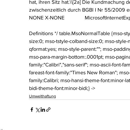
hat, ihren Sitz hat.\\[2a] Die Kundmachung 
zwischenzeitlich durch BGBl I Nr 55/2009 erfo
NONE X-NONE              MicrosoftInternetExplorer4   
                                                                 
Definitions */ table.MsoNormalTable {mso-st
size:0; mso-tstyle-colband-size:0; mso-style-
qformat:yes; mso-style-parent:""; mso-paddi
mso-para-margin-bottom:.0001pt; mso-paginati
family:"Calibri","sans-serif"; mso-ascii-font-fa
fareast-font-family:"Times New Roman"; mso-f
family:Calibri; mso-hansi-theme-font:minor-l
bidi-theme-font:minor-bidi;} -> 
Umwelthaftung