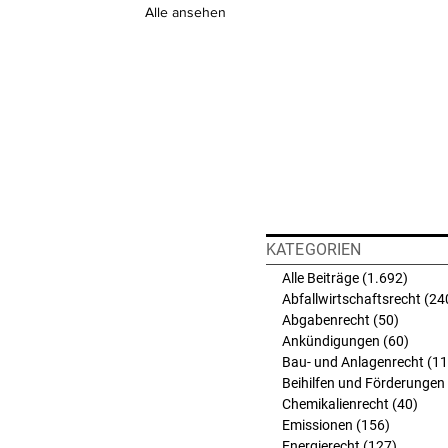
Alle ansehen
KATEGORIEN
Alle Beiträge
(1.692)
1.692 
Abfallwirtschaftsrecht
(24
Abgabenrecht
(50)
50 Beit
Ankündigungen
(60)
60 Bei
Bau- und Anlagenrecht
(11
Beihilfen und Förderungen
Chemikalienrecht
(40)
40 B
Emissionen
(156)
156 Beit
Energierecht
(127)
127 Bei