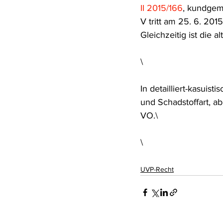
II 2015/166
, kundgem
Rohstoffrecht
(Umwelt-)Stra
V tritt am 25. 6. 201
Gleichzeitig ist die a
Verfahrensrecht
Vergaberec
\
In detailliert-kasuis
Wasserrecht
RDU Umwelt-A
und Schadstoffart, ab
VO.\
\
UVP-Recht