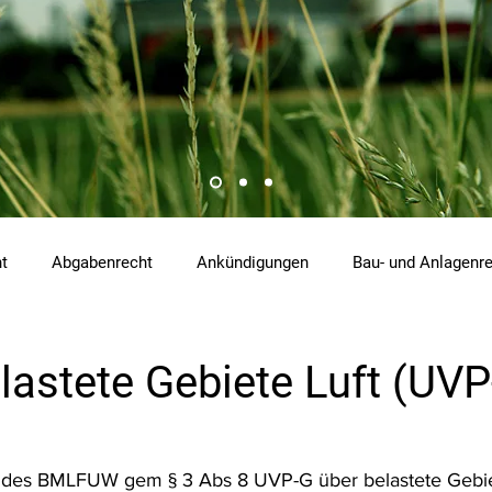
ht
Abgabenrecht
Ankündigungen
Bau- und Anlagenr
hemikalienrecht
Emissionen
Energierecht
Klimasch
lastete Gebiete Luft (UVP
tzrecht
Raumordnungs- und Planungsrecht
RdU
Re
 des BMLFUW gem § 3 Abs 8 UVP-G über belastete Gebiete