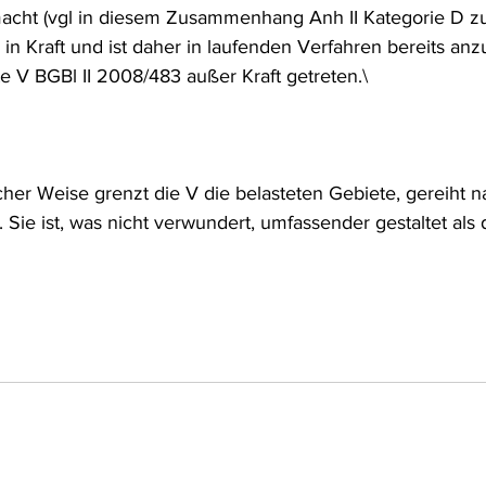
acht (vgl in diesem Zusammenhang Anh II Kategorie D z
frecht
Tierschutzrecht
Umwelthaftung
Umweltinfor
5 in Kraft und ist daher in laufenden Verfahren bereits an
lte V BGBl II 2008/483 außer Kraft getreten.\
ht
Verkehr- und Transportrecht
Verpackungsrecht
V
tischer Weise grenzt die V die belasteten Gebiete, gereiht
usgabe
Erdgas
Schutzgebiet
Forstrecht
. Sie ist, was nicht verwundert, umfassender gestaltet als 