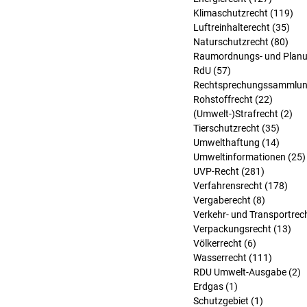
Klimaschutzrecht
(119)
119
Luftreinhalterecht
(35)
35 
Naturschutzrecht
(80)
80 B
Raumordnungs- und Planu
RdU
(57)
57 Beiträge
Rechtsprechungssammlu
Rohstoffrecht
(22)
22 Beit
(Umwelt-)Strafrecht
(2)
2 B
Tierschutzrecht
(35)
35 Bei
Umwelthaftung
(14)
14 Bei
Umweltinformationen
(25)
UVP-Recht
(281)
281 Beitr
Verfahrensrecht
(178)
178 
Vergaberecht
(8)
8 Beiträg
Verkehr- und Transportrec
Verpackungsrecht
(13)
13 
Völkerrecht
(6)
6 Beiträge
Wasserrecht
(111)
111 Bei
RDU Umwelt-Ausgabe
(2)
2
Erdgas
(1)
1 Beitrag
Schutzgebiet
(1)
1 Beitrag