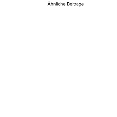
Ähnliche Beiträge
VwGH: Einzelfallprüfung für
Seilbahn Kahlenberg in Wien
Anh II Z 10 lit h UVP-RL
2011/92/EU; Anh 1 Z 10 lit e UVP-G
2000 VwGH 12. 9. 2025, Ro