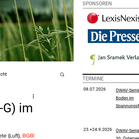
SPONSOREN
echt
TERMINE
08.07.2026
ÖWAV-Semi
Boden im
utzrecht
-G) im
Spannungsf
chtsprechungssammlung
23.+24.9.2026
ÖWAV-Semin
 (Luft), 
BGBl 
30. Österre