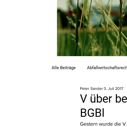
Alle Beiträge
Abfallwirtschaftsrec
Peter Sander
3. Juli 2017
Beihilfen und Förderungen
C
V über be
BGBl
Luftreinhalterecht
Naturschu
Gestern wurde die V