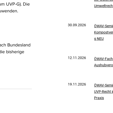
um UVP-G). Die 
Umweltrech
mationen
UVP-Recht
zuwenden. 
30.09.2026
ÖWAV-Semin
ölkerrecht
Kompostve
g NEU
 nach Bundesland 
die bisherige 
12.11.2026
ÖWAV-Fachd
Aushubvero
19.11.2026
ÖWAV-Semin
UVP-Recht i
Praxis