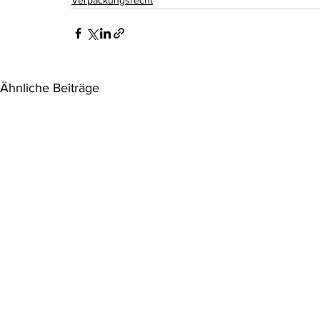
Verpackungsrecht
Ähnliche Beiträge
Habemus Pfandverordnung
Abgeltungs