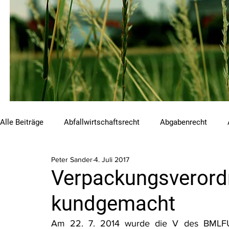
Alle Beiträge
Abfallwirtschaftsrecht
Abgabenrecht
Peter Sander
4. Juli 2017
Beihilfen und Förderungen
Chemikalienrecht
Emis
Verpackungsverord
kundgemacht
Luftreinhalterecht
Naturschutzrecht
Raumordnungs
Am 22. 7. 2014 wurde die V des BMLFU