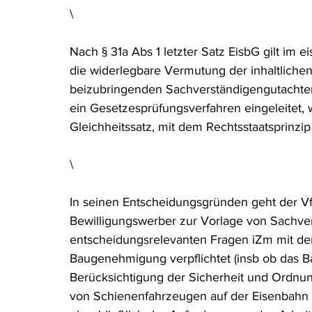
\
Rohstoffrecht
(Umwelt-)Strafrecht
Tierschutzrecht
Nach § 31a Abs 1 letzter Satz EisbG gilt i
die widerlegbare Vermutung der inhaltlichen 
Verfahrensrecht
Vergaberecht
Verkehr- und Transp
beizubringenden Sachverständigengutachten
ein Gesetzesprüfungsverfahren eingeleitet, w
Gleichheitssatz, mit dem Rechtsstaatsprinzip 
Wasserrecht
RDU Umwelt-Ausgabe
Erdgas
S
\
In seinen Entscheidungsgründen geht der Vf
Bewilligungswerber zur Vorlage von Sachver
entscheidungsrelevanten Fragen iZm mit der
Baugenehmigung verpflichtet (insb ob das 
Berücksichtigung der Sicherheit und Ordnun
von Schienenfahrzeugen auf der Eisenbahn 