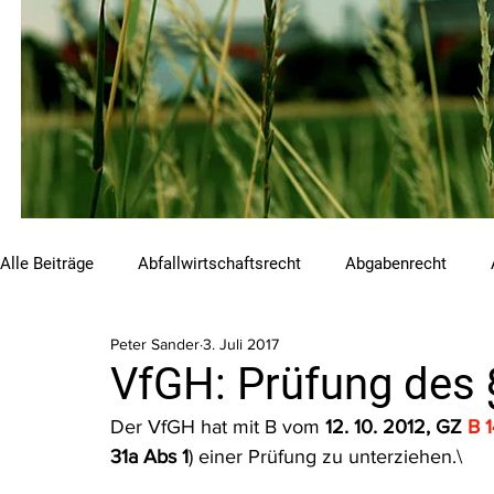
Alle Beiträge
Abfallwirtschaftsrecht
Abgabenrecht
Peter Sander
3. Juli 2017
Beihilfen und Förderungen
Chemikalienrecht
Emis
VfGH: Prüfung des 
Der VfGH hat mit B vom 
12. 10. 2012, GZ 
B 
Luftreinhalterecht
Naturschutzrecht
Raumordnungs
31a Abs 1
) einer Prüfung zu unterziehen.\