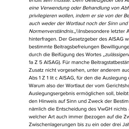
erfüllt sein müsste. Dem Gesetzgeber des A
eine Verwendung oder Behandlung von Abfäll
privilegieren wollen, indem er sie von der 
auch weder der Wortlaut noch der Sinn und Z
Normenverständnis.
„\\Insbesondere letzter 
hinterfragen. Der Gesetzgeber des AlSAG wa
bestimmte Beitragsbefreiungen Bewilligungen 
durch die Beifügung des Wortes „
zulässiger
1a Z 5 AlSAG). Für manche Beitragstatbestän
Zusatz nicht vorgesehen, unter anderem auc
Abs 1 Z 1 lit c AlSAG, für den die Auslegun
Warum also der Wortlaut der vom Gerichtsh
Auslegungsergebnis ermöglichen soll, bleib
den Hinweis auf Sinn und Zweck der Bestimm
nämlich die Entscheidung des VwGH nichts a
welcher Art auch immer (bezogen auf die Zwi
Zwischenlagerungen bis zu ein oder drei Ja