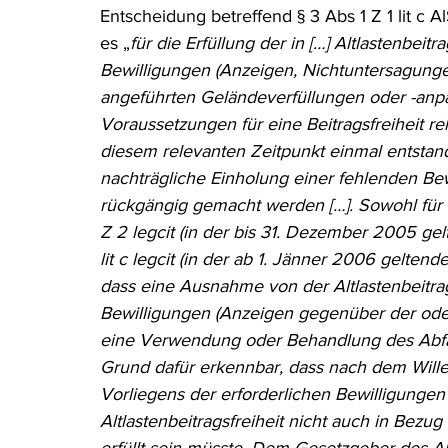
Entscheidung betreffend § 3 Abs 1 Z 1 lit c 
Rohstoffrecht
(Umwelt-)Strafrecht
Tierschutzrecht
es „
für die Erfüllung der in […] Altlastenbeitra
Bewilligungen (Anzeigen, Nichtuntersagunge
angeführten Geländeverfüllungen oder -anpa
Verfahrensrecht
Vergaberecht
Verkehr- und Transp
Voraussetzungen für eine Beitragsfreiheit re
diesem relevanten Zeitpunkt einmal entsta
nachträgliche Einholung einer fehlenden Bew
Wasserrecht
RDU Umwelt-Ausgabe
Erdgas
S
rückgängig gemacht werden […]. Sowohl für 
Z 2 legcit (in der bis 31. Dezember 2005 gel
lit c legcit (in der ab 1. Jänner 2006 gelte
dass eine Ausnahme von der Altlastenbeitrags
Bewilligungen (Anzeigen gegenüber der ode
eine Verwendung oder Behandlung des Abfall
Grund dafür erkennbar, dass nach dem Will
Vorliegens der erforderlichen Bewilligungen
Altlastenbeitragsfreiheit nicht auch in Bezug