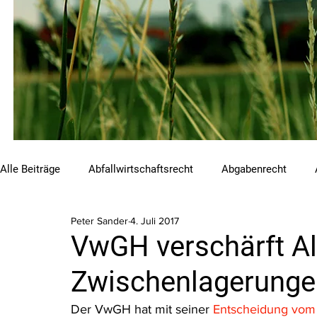
Alle Beiträge
Abfallwirtschaftsrecht
Abgabenrecht
Peter Sander
4. Juli 2017
Beihilfen und Förderungen
Chemikalienrecht
Emis
VwGH verschärft Al
Zwischenlagerunge
Luftreinhalterecht
Naturschutzrecht
Raumordnungs
Der VwGH hat mit seiner 
Entscheidung vom