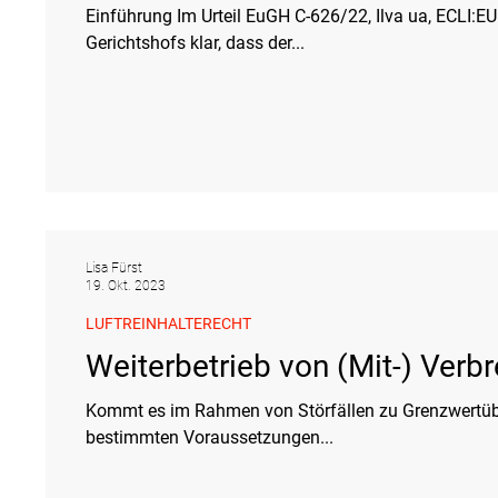
Einführung Im Urteil EuGH C-626/22, Ilva ua, ECLI:E
Tierschutzrecht
Umwelthaftung
Umweltinformationen
Gerichtshofs klar, dass der...
Verkehr- und Transportrecht
Verpackungsrecht
Völkerrech
Schutzgebiet
Forstrecht
Lisa Fürst
19. Okt. 2023
LUFTREINHALTERECHT
Weiterbetrieb von (Mit-) Verb
Kommt es im Rahmen von Störfällen zu Grenzwertüberschreitungen, so ist ei
bestimmten Voraussetzungen...