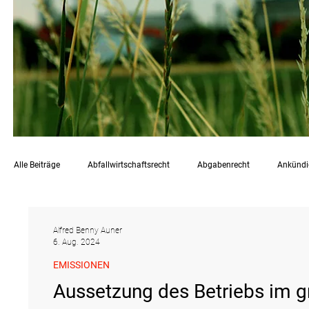
Alle Beiträge
Abfallwirtschaftsrecht
Abgabenrecht
Ankünd
Chemikalienrecht
Emissionen
Energierecht
Klimasc
Alfred Benny Auner
6. Aug. 2024
EMISSIONEN
Raumordnungs- und Planungsrecht
RdU
Rechtsprechung
Aussetzung des Betriebs im g