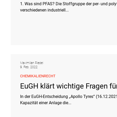
1. Was sind PFAS? Die Stoffgruppe der per- und polyfluorierte Alkylsubstanzen (PFAS) setzt sich aus vielen
Tierschutzrecht
Umwelthaftung
Umweltinformationen
verschiedenen industriell...
Verkehr- und Transportrecht
Verpackungsrecht
Völkerrech
Schutzgebiet
Forstrecht
Maximilian Riedel
9. Feb. 2022
CHEMIKALIENRECHT
EuGH klärt wichtige Fragen fü
In der EuGH-Entscheidung „Apollo Tyres“ (16.12.202
Kapazität einer Anlage die...