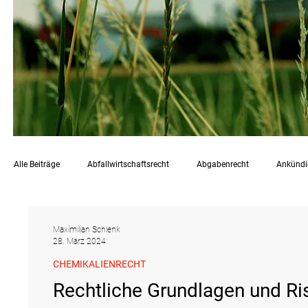
Alle Beiträge
Abfallwirtschaftsrecht
Abgabenrecht
Ankünd
Chemikalienrecht
Emissionen
Energierecht
Klimasc
Maximilian Schlenk
28. März 2024
CHEMIKALIENRECHT
Raumordnungs- und Planungsrecht
RdU
Rechtsprechung
Rechtliche Grundlagen und Ri