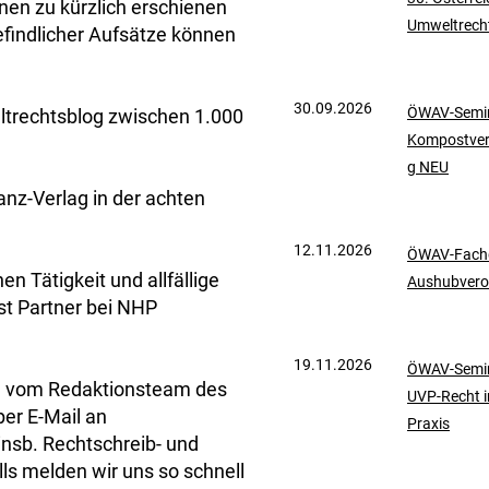
en zu kürzlich erschienen
Umweltrech
findlicher Aufsätze können
30.09.2026
ÖWAV-Semin
ltrechtsblog zwischen 1.000
Kompostve
g NEU
anz-Verlag in der achten
12.11.2026
ÖWAV-Fachd
 Tätigkeit und allfällige
Aushubvero
ist Partner bei NHP
19.11.2026
ÖWAV-Semin
en vom Redaktionsteam des
UVP-Recht i
er E-Mail an
Praxis
insb. Rechtschreib- und
lls melden wir uns so schnell