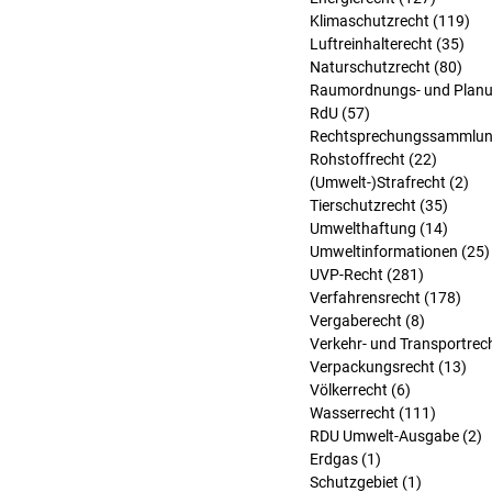
Klimaschutzrecht
(119)
119
Luftreinhalterecht
(35)
35 
Naturschutzrecht
(80)
80 B
Raumordnungs- und Planu
RdU
(57)
57 Beiträge
Rechtsprechungssammlu
Rohstoffrecht
(22)
22 Beit
(Umwelt-)Strafrecht
(2)
2 B
Tierschutzrecht
(35)
35 Bei
Umwelthaftung
(14)
14 Bei
Umweltinformationen
(25)
UVP-Recht
(281)
281 Beitr
Verfahrensrecht
(178)
178 
Vergaberecht
(8)
8 Beiträg
Verkehr- und Transportrec
Verpackungsrecht
(13)
13 
Völkerrecht
(6)
6 Beiträge
Wasserrecht
(111)
111 Bei
RDU Umwelt-Ausgabe
(2)
2
Erdgas
(1)
1 Beitrag
Schutzgebiet
(1)
1 Beitrag