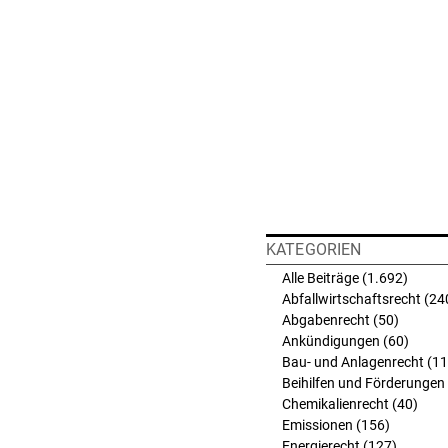
KATEGORIEN
Alle Beiträge
(1.692)
1.692 
Abfallwirtschaftsrecht
(24
Abgabenrecht
(50)
50 Beit
Ankündigungen
(60)
60 Bei
Bau- und Anlagenrecht
(11
Beihilfen und Förderungen
Chemikalienrecht
(40)
40 B
Emissionen
(156)
156 Beit
Energierecht
(127)
127 Bei