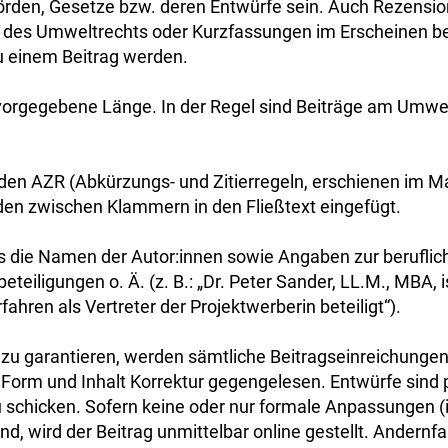
rden, Gesetze bzw. deren Entwürfe sein. Auch Rezension
 des Umweltrechts oder Kurzfassungen im Erscheinen be
u einem Beitrag werden.
e vorgegebene Länge. In der Regel sind Beiträge am Umwe
h den AZR (Abkürzungs- und Zitierregeln, erschienen im M
en zwischen Klammern in den Fließtext eingefügt.
 die Namen der Autor:innen sowie Angaben zur beruflichen
eiligungen o. Ä. (z. B.: „Dr. Peter Sander, LL.M., MBA, 
hren als Vertreter der Projektwerberin beteiligt“).
e zu garantieren, werden sämtliche Beitragseinreichung
Form und Inhalt Korrektur gegengelesen. Entwürfe sind p
 schicken. Sofern keine oder nur formale Anpassungen (
, wird der Beitrag unmittelbar online gestellt. Andernfa