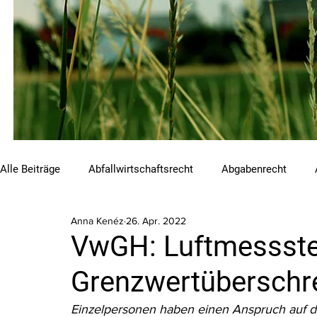
Alle Beiträge
Abfallwirtschaftsrecht
Abgabenrecht
Anna Kenéz
26. Apr. 2022
Beihilfen und Förderungen
Chemikalienrecht
Emis
VwGH: Luftmessstel
Grenzwertüberschr
Luftreinhalterecht
Naturschutzrecht
Raumordnungs
Einzelpersonen haben einen Anspruch auf die