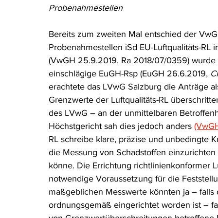
Probenahmestellen 
Rohstoffrecht
(Umwelt-)Strafrecht
Tierschutzrecht
Bereits zum zweiten Mal entschied der VwGH
Probenahmestellen iSd EU-Luftqualitäts-RL
i
Verfahrensrecht
Vergaberecht
Verkehr- und Transp
(VwGH 25.9.2019, Ra 2018/07/0359) wurde di
einschlägige EuGH-Rsp (EuGH 26.6.2019, 
C
erachtete das LVwG Salzburg die Anträge als
Wasserrecht
RDU Umwelt-Ausgabe
Erdgas
S
Grenzwerte der Luftqualitäts-RL überschritt
des LVwG – an der unmittelbaren Betroffenh
Höchstgericht sah dies jedoch anders 
(VwGH
RL schreibe klare, präzise und unbedingte K
die Messung von Schadstoffen einzurichten s
könne. Die Errichtung richtlinienkonformer 
notwendige Voraussetzung für die Feststell
maßgeblichen Messwerte könnten ja – falls 
ordnungsgemäß eingerichtet worden ist – fals