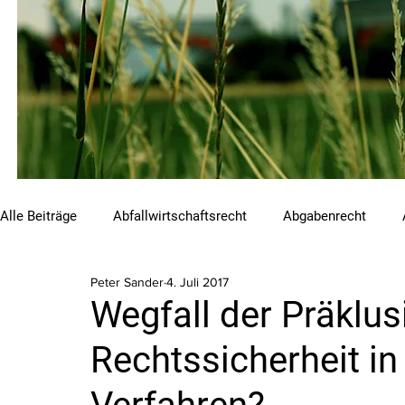
Alle Beiträge
Abfallwirtschaftsrecht
Abgabenrecht
Peter Sander
4. Juli 2017
Beihilfen und Förderungen
Chemikalienrecht
Emis
Wegfall der Präklus
Rechtssicherheit in
Luftreinhalterecht
Naturschutzrecht
Raumordnungs