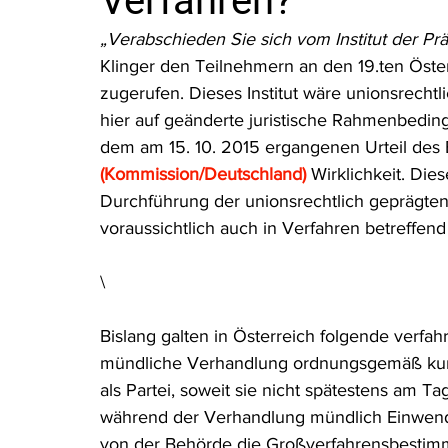
Verfahren?
Rohstoffrecht
(Umwelt-)Strafrecht
Tierschutzrecht
„Verabschieden Sie sich vom Institut der Prä
Klinger den Teilnehmern an den 19.ten Öst
zugerufen. Dieses Institut wäre unionsrechtli
Verfahrensrecht
Vergaberecht
Verkehr- und Transp
hier auf geänderte juristische Rahmenbedin
dem am 15. 10. 2015 ergangenen Urteil des
(Kommission/Deutschland)
Wirklichkeit. Die
Wasserrecht
RDU Umwelt-Ausgabe
Erdgas
S
Durchführung der unionsrechtlich geprägten
voraussichtlich auch in Verfahren betreffen
\
Bislang galten in Österreich folgende verfa
mündliche Verhandlung ordnungsgemäß kund
als Partei, soweit sie nicht spätestens am Ta
während der Verhandlung mündlich Einwen
von der Behörde die Großverfahrensbestimm