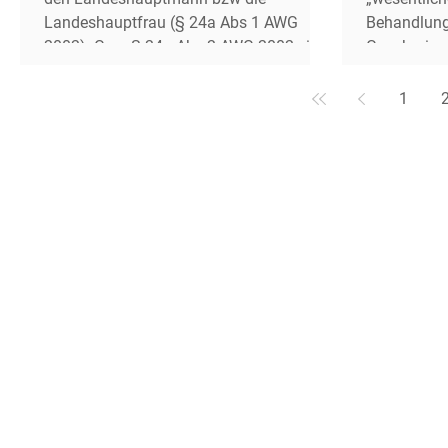
Landeshauptfrau (§ 24a Abs 1 AWG
Behandlungsa
2002). Gem § 24a Abs 2 AWG 2002 sind
Genehmigu
bestimmte Personen von dieser
bzw der La
Erlaubnispflicht aber ausgenommen , ua
8 Z 3 erster
1
„Personen, die aus Anlass einer
„wesentliche Än
wirtschaftl Tätigkeit, die nicht auf die
Änderung e
Sammlung von Abfällen gerichtet ist, wie
erhebliche 
zB Reparaturen, Instandhaltungen,
den Mensch
Wartungsarbeiten, Gartenarbeiten,
haben kann“
Abbruch- oder Au
Feststell