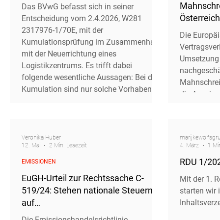
Mahnschre
Das BVwG befasst sich in seiner
Österreic
Entscheidung vom 2.4.2026, W281
2317976-1/70E, mit der
Die Europä
Kumulationsprüfung im Zusammenhang
Vertragsver
mit der Neuerrichtung eines
Umsetzung 
Logistikzentrums. Es trifft dabei
nachgeschär
folgende wesentliche Aussagen: Bei der
Mahnschrei
Kumulation sind nur solche Vorhaben zu
die Auseina
berücksichtigen, die einen Tatbestand
fortgeschri
des Anhangs 1 UVP-G 2000 erfüllen. Eine
Stufe ist e
Kumulation der
Europäisch
Flächeninanspruchnahme eines
Veronika Huber
marijkewolfsgr
drohender S
12. Mai
2 Min. Lesezeit
4. März
1 Mi
Logistikzentrums (in ha) mit der
die mutmaß
Produktionskapazität einer Papierfabrik
RDU 1/202
EMISSIONEN
warum sie 
(in t/a bzw. t/d) ist m
warum ein e
EuGH-Urteil zur Rechtssache C-
Mit der 1. 
Rechtsbehel
519/24: Stehen nationale Steuern
starten wir
auf
Inhaltsverze
Treibhausgasemissionszertifikate
Die Emissionshandelsrichtlinie