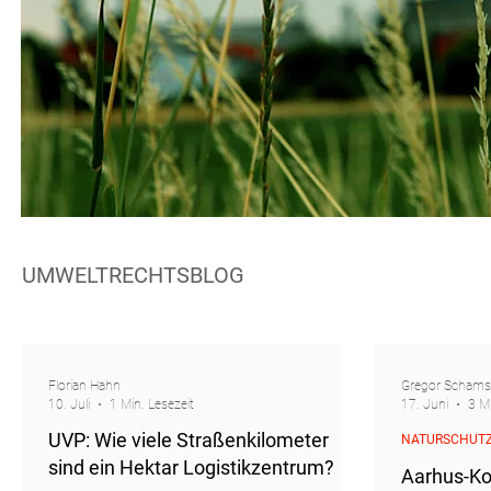
UMWELTRECHTSBLOG
Florian Hahn
Gregor Schams
10. Juli
1 Min. Lesezeit
17. Juni
3 Mi
UVP: Wie viele Straßenkilometer
NATURSCHUT
sind ein Hektar Logistikzentrum?
Aarhus-Ko