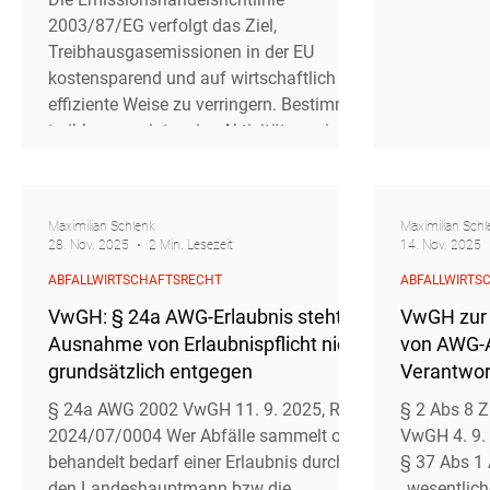
im Widerspruch zur
2003/87/EG verfolgt das Ziel,
Emissionshandelsrichtlinie?
Treibhausgasemissionen in der EU
kostensparend und auf wirtschaftlich
effiziente Weise zu verringern. Bestimmte
treibhausgasintensive Aktivitäten, wie
beispielsweise industrielle Tätigkeiten
sowie Teile des Luft- und Seeverkehrs,
sind daher zur Teilnahme am
Maximilian Schlenk
Maximilian Schl
Emissionshandelssystem (ETS)
28. Nov. 2025
2 Min. Lesezeit
14. Nov. 2025
verpflichtet. Mittels der in manchen
ABFALLWIRTSCHAFTSRECHT
ABFALLWIRTS
Sektoren erfolgenden kostenloser
Zuteilung von Emissionszertifikaten an
VwGH: § 24a AWG-Erlaubnis steht
VwGH zur 
Betreiber:innen sollen
Ausnahme von Erlaubnispflicht nicht
von AWG-A
grundsätzlich entgegen
Verantwort
abfallrech
§ 24a AWG 2002 VwGH 11. 9. 2025, Ro
§ 2 Abs 8 
2024/07/0004 Wer Abfälle sammelt oder
VwGH 4. 9.
behandelt bedarf einer Erlaubnis durch
§ 37 Abs 1
den Landeshauptmann bzw die
„wesentlich