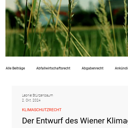
Alle Beiträge
Abfallwirtschaftsrecht
Abgabenrecht
Ankünd
Chemikalienrecht
Emissionen
Energierecht
Klimasc
Leonie Stürzenbaum
2. Okt. 2024
KLIMASCHUTZRECHT
Raumordnungs- und Planungsrecht
RdU
Rechtsprechung
Der Entwurf des Wiener Klimag