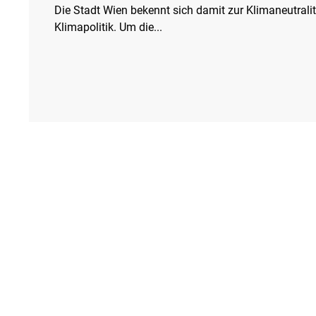
Die Stadt Wien bekennt sich damit zur Klimaneutrali
Tierschutzrecht
Umwelthaftung
Umweltinformationen
Klimapolitik. Um die...
Verkehr- und Transportrecht
Verpackungsrecht
Völkerrech
Schutzgebiet
Forstrecht