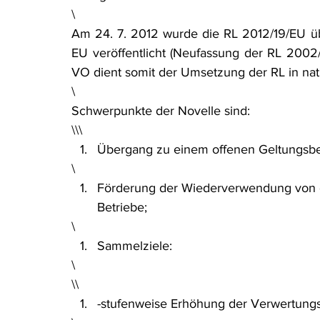
\
Rohstoffrecht
(Umwelt-)Strafrecht
Tierschutzrecht
Am 24. 7. 2012 wurde die RL 2012/19/EU über
EU veröffentlicht (Neufassung der RL 2002
VO dient somit der Umsetzung der RL in nat
Verfahrensrecht
Vergaberecht
Verkehr- und Transp
\
Schwerpunkte der Novelle sind:
\\\
Wasserrecht
RDU Umwelt-Ausgabe
Erdgas
S
Übergang zu einem offenen Geltungsber
\
Förderung der Wiederverwendung von ge
Betriebe;
\
Sammelziele:
\
\\
-stufenweise Erhöhung der Verwertungs