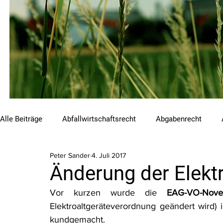
Alle Beiträge
Abfallwirtschaftsrecht
Abgabenrecht
Peter Sander
4. Juli 2017
Beihilfen und Förderungen
Chemikalienrecht
Emis
Änderung der Elekt
Vor kurzen wurde die 
EAG-VO-Nove
Luftreinhalterecht
Naturschutzrecht
Raumordnungs
Elektroaltgeräteverordnung geändert wird) i
kundgemacht.