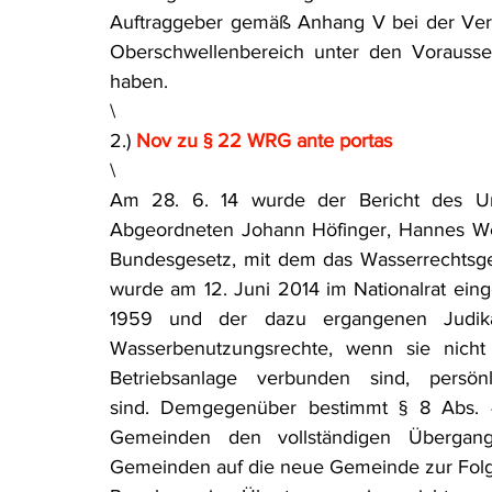
Auftraggeber gemäß Anhang V bei der Verga
Rohstoffrecht
(Umwelt-)Strafrecht
Tierschutzrecht
Oberschwellenbereich unter den Vorauss
haben.
\
Verfahrensrecht
Vergaberecht
Verkehr- und Transp
2.) 
Nov zu § 22 WRG ante portas
\
Am 28. 6. 14 wurde der Bericht des Um
Wasserrecht
RDU Umwelt-Ausgabe
Erdgas
S
Abgeordneten Johann Höfinger, Hannes Wen
Bundesgesetz, mit dem das Wasserrechtsgese
wurde am 12. Juni 2014 im Nationalrat ein
1959 und der dazu ergangenen Judikatu
Wasserbenutzungsrechte, wenn sie nicht
Betriebsanlage verbunden sind, persön
sind. Demgegenüber bestimmt § 8 Abs. 
Gemeinden den vollständigen Übergang
Gemeinden auf die neue Gemeinde zur Folge 