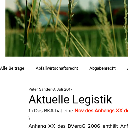
Alle Beiträge
Abfallwirtschaftsrecht
Abgabenrecht
Peter Sander
3. Juli 2017
Beihilfen und Förderungen
Chemikalienrecht
Emis
Aktuelle Legistik
1.) Das BKA hat eine 
Nov des Anhangs XX d
Luftreinhalterecht
Naturschutzrecht
Raumordnungs
\
Anhang XX des BVergG 2006 enthält Anford