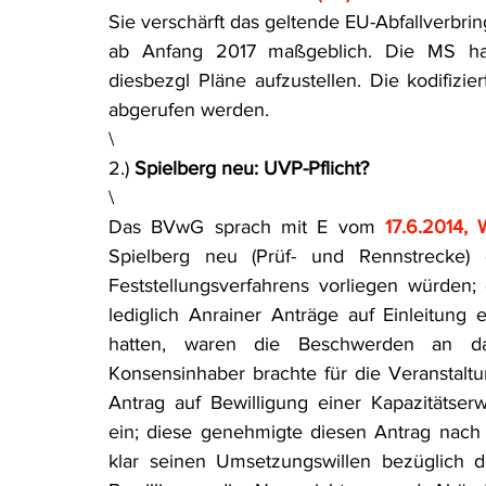
Sie verschärft das geltende EU-Abfallverbr
Rohstoffrecht
(Umwelt-)Strafrecht
Tierschutzrecht
ab Anfang 2017 maßgeblich. Die MS habe
diesbezgl Pläne aufzustellen. Die kodifiz
abgerufen werden.
Verfahrensrecht
Vergaberecht
Verkehr- und Transp
\
2.) 
Spielberg neu: UVP-Pflicht?
\
Wasserrecht
RDU Umwelt-Ausgabe
Erdgas
S
Das BVwG sprach mit E vom 
17.6.2014,
Spielberg neu (Prüf- und Rennstrecke) d
Feststellungsverfahrens vorliegen würden; 
lediglich Anrainer Anträge auf Einleitung
hatten, waren die Beschwerden an d
Konsensinhaber brachte für die Veranstalt
Antrag auf Bewilligung einer Kapazitätser
ein; diese genehmigte diesen Antrag nach
klar seinen Umsetzungswillen bezüglich 