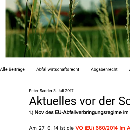
Alle Beiträge
Abfallwirtschaftsrecht
Abgabenrecht
Peter Sander
3. Juli 2017
Beihilfen und Förderungen
Chemikalienrecht
Emis
Aktuelles vor der
1.) 
Nov des EU-Abfallverbringungsregime i
Luftreinhalterecht
Naturschutzrecht
Raumordnungs
Am 27. 6. 14 ist die 
VO (EU) 660/2014 im AB