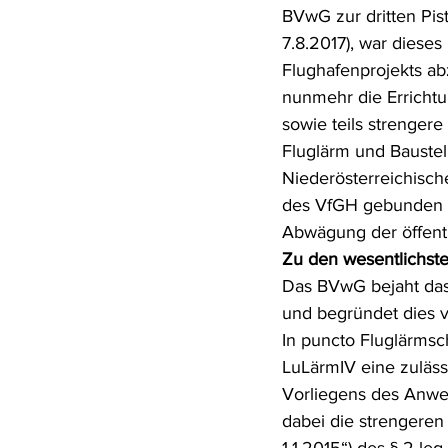
BVwG zur dritten Pis
Rohstoffrecht
(Umwelt-)Stra
7.8.2017), war dieses
Flughafenprojekts ab
nunmehr die Errichtu
Verfahrensrecht
Vergaberec
sowie teils strenger
Fluglärm und Baustel
Niederösterreichisch
Wasserrecht
RDU Umwelt-A
des VfGH gebunden w
Abwägung der öffentl
Zu den wesentlichst
Das BVwG bejaht das
und begründet dies 
In puncto Fluglärms
LuLärmIV eine zuläss
Vorliegens des Anwen
dabei die strengeren