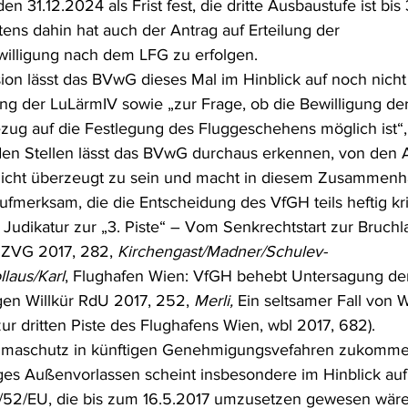
n 31.12.2024 als Frist fest, die dritte Ausbaustufe ist bis
tens dahin hat auch der Antrag auf Erteilung der 
illigung nach dem LFG zu erfolgen.
ion lässt das BVwG dieses Mal im Hinblick auf noch nicht 
 der LuLärmIV sowie „zur Frage, ob die Bewilligung der d
ug auf die Festlegung des Fluggeschehens möglich ist“,
en Stellen lässt das BVwG durchaus erkennen, von den 
cht überzeugt zu sein und macht in diesem Zusammenh
fmerksam, die die Entscheidung des VfGH teils heftig krit
e Judikatur zur „3. Piste“ – Vom Senkrechtstart zur Bruchl
 ZVG 2017, 282, 
Kirchengast/Madner/Schulev-
llaus/Karl
, Flughafen Wien: VfGH behebt Untersagung der 
n Willkür RdU 2017, 252, 
Merli, 
Ein seltsamer Fall von Wi
r dritten Piste des Flughafens Wien, wbl 2017, 682).
imaschutz in künftigen Genehmigungsvefahren zukommen 
iges Außenvorlassen scheint insbesondere im Hinblick auf
52/EU, die bis zum 16.5.2017 umzusetzen gewesen wäre) 