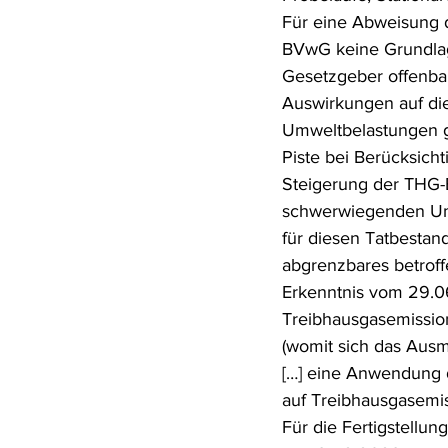
Für eine Abweisung 
BVwG keine Grundlag
Gesetzgeber offenbar
Auswirkungen auf di
Umweltbelastungen ge
Piste bei Berücksicht
Steigerung der THG-E
schwerwiegenden Umw
für diesen Tatbesta
abgrenzbares betrof
Erkenntnis vom 29.06
Treibhausgasemission
(womit sich das Ausm
[…] eine Anwendung 
auf Treibhausgasemis
Für die Fertigstellu