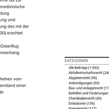
anne bis zur 
medizinische 
dung 
ung und 
ng des mit der 
0) erachtet 
Ostanflug 
ammenhang 
 
KATEGORIEN
Alle Beiträge
(1.692)
1.692 
Abfallwirtschaftsrecht
(24
Abgabenrecht
(50)
50 Beit
schehen vom 
Ankündigungen
(60)
60 Bei
genstand einer 
Bau- und Anlagenrecht
(11
te 
Beihilfen und Förderungen
Chemikalienrecht
(40)
40 B
Emissionen
(156)
156 Beit
Energierecht
(127)
127 Bei