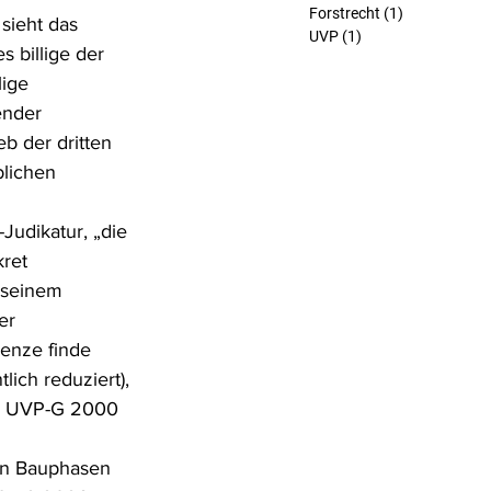
Forstrecht
(1)
1 Beitrag
ieht das 
UVP
(1)
1 Beitrag
 billige der 
ige 
ender 
 der dritten 
blichen 
udikatur, „die 
ret 
 seinem 
er 
enze finde 
ch reduziert), 
 5 UVP-G 2000 
ten Bauphasen 