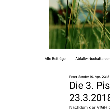
Alle Beiträge
Abfallwirtschaftsrec
Peter Sander
19. Apr. 2018
Beihilfen und Förderungen
C
Die 3. P
23.3.201
Luftreinhalterecht
Naturschu
Nachdem der VfGH di