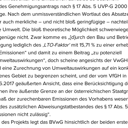
des Genehmigungsantrags nach § 17 Abs. 5 UVP-G 2000 s
e. Nach dem unmissverständlichen Wortlaut des Absatzes
 auch merkliche – und nicht bloß geringfügige – nachteil
e Umwelt. Die bloß theoretische Möglichkeit schwerwieg
nüge nicht. Zwar komme es „[d]urch den Bau und Betrieb
igung lediglich des ‚
LTO-Faktor‘ 
mit 15,71 % zu einer erhe
missionen“ und damit zu einem Beitrag „zu potenziell 
eltauswirkungen“, doch scheine angesichts der VwGH-J
nd eine Zurechnung von Umweltauswirkungen auf ein konk
fenes Gebiet zu begrenzen scheint, und der vom VfGH in
.2017 geäußerten Ansicht, dass eine Berücksichtigung d
en ihre äußerste Grenze an der österreichischen Staatgr
aß der zurechenbaren Emissionen des Vorhabens wesentli
des zusätzlichen Abweisungstatbestandes des § 17 Abs.
sionen nicht zulässig“.
ng des Projekts legt das BVwG hinsichtlich der beiden ers