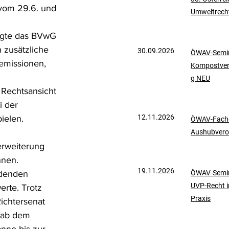
 vom 29.6. und 
Umweltrech
mationen
UVP-Recht
igte das BVwG 
 zusätzliche 
30.09.2026
ÖWAV-Semin
ölkerrecht
emissionen, 
Kompostve
g NEU
 Rechtsansicht 
 der 
12.11.2026
ielen.
ÖWAV-Fachd
Aushubvero
erweiterung 
nnen.
19.11.2026
ndenden 
ÖWAV-Semin
UVP-Recht i
rte. Trotz 
Praxis
ichtersenat 
 ab dem 