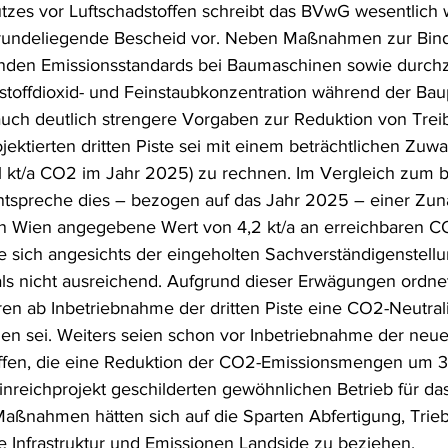
utzes vor Luftschadstoffen schreibt das BVwG wesentlich
grundeliegende Bescheid vor. Neben Maßnahmen zur Bin
enden Emissionsstandards bei Baumaschinen sowie durch
stoffdioxid- und Feinstaubkonzentration während der Ba
auch deutlich strengere Vorgaben zur Reduktion von Tre
jektierten dritten Piste sei mit einem beträchtlichen Zu
1 kt/a CO2 im Jahr 2025) zu rechnen. Im Vergleich zum 
ntspreche dies – bezogen auf das Jahr 2025 – einer Zu
n Wien angegebene Wert von 4,2 kt/a an erreichbaren C
e sich angesichts der eingeholten Sachverständigenstel
als nicht ausreichend. Aufgrund dieser Erwägungen ordn
ren ab Inbetriebnahme der dritten Piste eine CO2-Neutrali
len sei. Weiters seien schon vor Inbetriebnahme der neue
ffen, die eine Reduktion der CO2-Emissionsmengen um 3
reichprojekt geschilderten gewöhnlichen Betrieb für da
Maßnahmen hätten sich auf die Sparten Abfertigung, Trie
re Infrastruktur und Emissionen Landside zu beziehen.