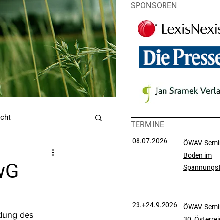
SPONSOREN
echt
TERMINE
08.07.2026
ÖWAV-Semi
Boden im
utzrecht
VwG
Spannungsf
chtsprechungssammlung
23.+24.9.2026
ÖWAV-Semin
dung des 
30. Österre