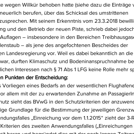
te wegen Willkür behoben hatte (siehe dazu die Einträge
frecht
Tierschutzrecht
Umwelthaftung
Umweltinfor
 neuerlich berufen, über das Schicksal des umstrittenen 
zusprechen. Mit seinem Erkenntnis vom 23.3.2018 bewill
ng und den Betrieb der neuen Piste, schrieb dabei jedoch
ht
Verkehr- und Transportrecht
Verpackungsrecht
V
e Auflagen – insbesondere in den Bereichen Treibhausgas
lenstaub – als jene des angefochtenen Bescheides der 
en Landesregierung vor. Weil es dabei bekanntlich an die
usgabe
Erdgas
Schutzgebiet
Forstrecht
ar, durften Klimaschutz und Bodeninanspruchnahme bei
ichen Interessen nach § 71 Abs 1 LFG keine Rolle mehr sp
en Punkten der Entscheidung:
 Vorliegen eines Bedarfs an der wesentlichen Flughafen
vor allem mit der zu erwartenden Zunahme an PassagierI
chutz sieht das BVwG in den Schutzkriterien der anzuwe
ige Grundlage für die Bestimmung der jeweiligen Grenzwe
dungsfalles „Einreichung vor dem 1.1.2015“ zieht der 3-R
 Kriterien des zweiten Anwendungsfalles („Einreichungen