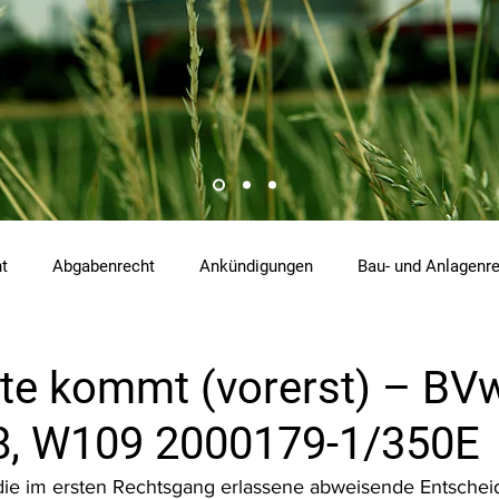
ht
Abgabenrecht
Ankündigungen
Bau- und Anlagenr
hemikalienrecht
Emissionen
Energierecht
Klimasch
iste kommt (vorerst) – B
8, W109 2000179-1/350E
tzrecht
Raumordnungs- und Planungsrecht
RdU
Re
e im ersten Rechtsgang erlassene abweisende Entschei