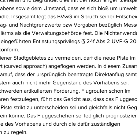
g cit heran und begründet dies mit der noch langen Zeitsp
bens sowie dem Umstand, dass es sich bloß um umwelt
dle. Insgesamt legt das BVwG im Spruch seiner Entschei
e Tag- und Nachtgrenzwerte bzw Vorgaben bezüglich Mess
ärms als die Verwaltungsbehörde fest. Die Nichtanwendu
ingeführten Entlastungsprivilegs (§ 24f Abs 2 UVP-G 200
konform.
ner Stadtgebietes zu vermeiden, darf die neue Piste im 
rvt (curved approach) angeflogen werden. In diesem Zus
rauf, dass der ursprünglich beantragte Direktanflug samt
stem auch nicht mehr Gegenstand des Vorhabens sei.
chwerden artikulierten Forderung, Flugrouten schon im 
en festzulegen, führt das Gericht aus, dass das Flugge
Piste strikt zu unterscheiden sei und gleichfalls nicht Ge
n könne. Das Fluggeschehen sei lediglich prognostizier
e des Vorhabens und durch die dafür zuständigen 
 zu regeln.