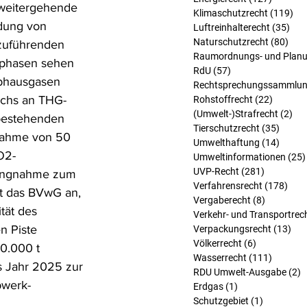
 weitergehende 
Klimaschutzrecht
(119)
119
dung von 
Luftreinhalterecht
(35)
35 
Naturschutzrecht
(80)
80 B
zuführenden 
Raumordnungs- und Planu
uphasen sehen 
RdU
(57)
57 Beiträge
ibhausgasen 
Rechtsprechungssammlu
wachs an THG-
Rohstoffrecht
(22)
22 Beit
(Umwelt-)Strafrecht
(2)
2 B
bestehenden 
Tierschutzrecht
(35)
35 Bei
nahme von 50 
Umwelthaftung
(14)
14 Bei
O2-
Umweltinformationen
(25)
UVP-Recht
(281)
281 Beitr
lungnahme zum 
Verfahrensrecht
(178)
178 
et das BVwG an, 
Vergaberecht
(8)
8 Beiträg
tät des 
Verkehr- und Transportrec
n Piste 
Verpackungsrecht
(13)
13 
Völkerrecht
(6)
6 Beiträge
0.000 t 
Wasserrecht
(111)
111 Bei
s Jahr 2025 zur 
RDU Umwelt-Ausgabe
(2)
2
bwerk-
Erdgas
(1)
1 Beitrag
Schutzgebiet
(1)
1 Beitrag