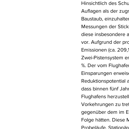
Hinsichtlich des Sch
Auflagen als der zu
Baustaub, einzuhalt
Messungen der Stick
diese insbesondere 
vor. Aufgrund der pro
Emissionen (ca. 209,
Zwei-Pistensystem e
%. Der vom Flughafe
Einsparungen erweis
Reduktionspotential 
dass binnen fünf Jah
Flughafens herzustel
Vorkehrungen zu tre
gegenüber dem im Ein
Folge hätten. Diese 
Probeläufe, Stationä