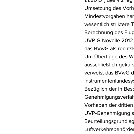
1.1.2015“) des § 2 le
Umsetzung des Vorha
Mindestvorgaben han
wesentlich strikter
Berechnung des Flugl
UVP-G-Novelle 2012 e
das BVwG als rechts
Um Überflüge des Wie
ausschließlich geku
verweist das BVwG da
Instrumentenlandesy
Bezüglich der in Bes
Genehmigungsverfahr
Vorhaben der dritten 
UVP-Genehmigung sei
Beurteilungsgrundlag
Luftverkehrsbehörden