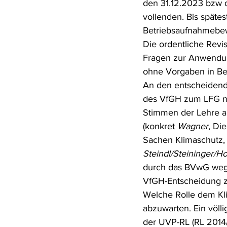
den 31.12.2023 bzw de
vollenden. Bis spätes
Betriebsaufnahmebew
Die ordentliche Revis
Fragen zur Anwendung
ohne Vorgaben in Bez
An den entscheidend
des VfGH zum LFG ni
Stimmen der Lehre au
(konkret 
Wagner
, Di
Sachen Klimaschutz,
Steindl/Steininger/Ho
durch das BVwG wege
VfGH-Entscheidung zu
Welche Rolle dem Kl
abzuwarten. Ein völl
der UVP-RL (RL 2014/