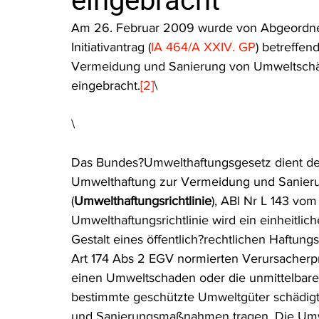
eingebracht
Rohstoffrecht
(Umwelt-)Strafrecht
Tierschutzrecht
Am 26. Februar 2009 wurde von Abgeordne
Initiativantrag (
IA 464/A XXIV. GP
) betreffe
Vermeidung und Sanierung von Umweltsch
Verfahrensrecht
Vergaberecht
Verkehr- und Transp
eingebracht.
[2]
\
\
Wasserrecht
RDU Umwelt-Ausgabe
Erdgas
S
Das Bundes?Umwelthaftungsgesetz dient de
Umwelthaftung zur Vermeidung und Sanier
(
Umwelthaftungsrichtlinie
), ABl Nr L 143 vo
Umwelthaftungsrichtlinie wird ein einheitl
Gestalt eines öffentlich?rechtlichen Haftu
Art 174 Abs 2 EGV normierten Verursacherprin
einen Umweltschaden oder die unmittelbare 
bestimmte geschützte Umweltgüter schädigt,
und Sanierungsmaßnahmen tragen. Die Umwelt