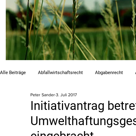
Alle Beiträge
Abfallwirtschaftsrecht
Abgabenrecht
Peter Sander
3. Juli 2017
Beihilfen und Förderungen
Chemikalienrecht
Emis
Initiativantrag betr
Umwelthaftungsges
Luftreinhalterecht
Naturschutzrecht
Raumordnungs