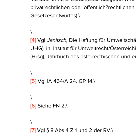
privatrechtlichen oder öffentlich?rechtlichen 
Gesetzesentwurfes).\
\
[4]
 Vgl 
Janitsch
, Die Haftung für Umweltsc
UHG), in: Institut für Umweltrecht/Österreic
(Hrsg), Jahrbuch des österreichischen und 
\
[5]
 Vgl IA 464/A 24. GP 14.\
\
[6]
 Siehe FN 2.\
\
[7]
 Vgl § 8 Abs 4 Z 1 und 2 der RV.\