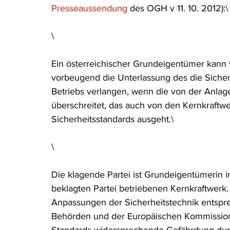
Presseaussendung
 des OGH v 11. 10. 2012):\
Rohstoffrecht
(Umwelt-)Strafrecht
Tierschutzrecht
\
Verfahrensrecht
Vergaberecht
Verkehr- und Transp
Ein österreichischer Grundeigentümer kann v
vorbeugend die Unterlassung des die Sicher
Betriebs verlangen, wenn die von der Anla
Wasserrecht
RDU Umwelt-Ausgabe
Erdgas
S
überschreitet, das auch von den Kernkraftw
Sicherheitsstandards ausgeht.\
\
Die klagende Partei ist Grundeigentümerin i
beklagten Partei betriebenen Kernkraftwer
Anpassungen der Sicherheitstechnik entspr
Behörden und der Europäischen Kommission