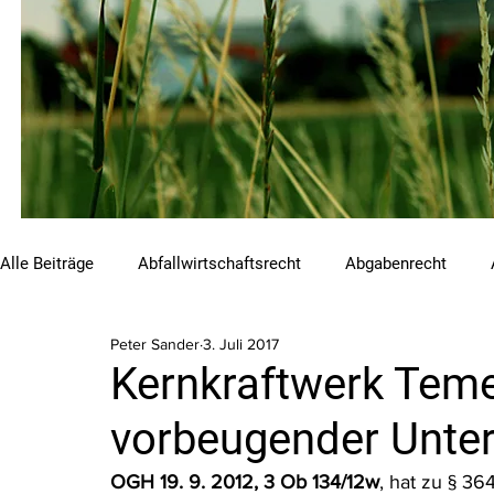
Alle Beiträge
Abfallwirtschaftsrecht
Abgabenrecht
Peter Sander
3. Juli 2017
Beihilfen und Förderungen
Chemikalienrecht
Emis
Kernkraftwerk Teme
vorbeugender Unte
Luftreinhalterecht
Naturschutzrecht
Raumordnungs
OGH 19. 9. 2012, 3 Ob 134/12w
, hat zu § 3