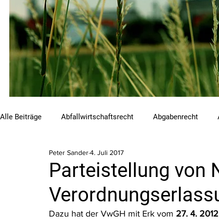
Alle Beiträge
Abfallwirtschaftsrecht
Abgabenrecht
Peter Sander
4. Juli 2017
Beihilfen und Förderungen
Chemikalienrecht
Emis
Parteistellung von
Verordnungserlass
Luftreinhalterecht
Naturschutzrecht
Raumordnungs
Dazu hat der VwGH mit Erk vom 
27. 4. 201