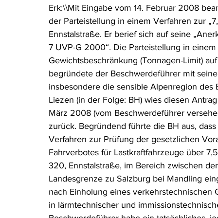
Erk:\\Mit Eingabe vom 14. Februar 2008 be
Rohstoffrecht
(Umwelt-)Strafrecht
Tierschutzrecht
der Parteistellung in einem Verfahren zur 
Ennstalstraße. Er berief sich auf seine „An
7 UVP-G 2000“. Die Parteistellung in einem
Verfahrensrecht
Vergaberecht
Verkehr- und Transp
Gewichtsbeschränkung (Tonnagen-Limit) auf d
begründete der Beschwerdeführer mit seine
insbesondere die sensible Alpenregion des 
Wasserrecht
RDU Umwelt-Ausgabe
Erdgas
S
Liezen (in der Folge: BH) wies diesen Antra
März 2008 (vom Beschwerdeführer versehent
zurück. Begründend führte die BH aus, dass
Verfahren zur Prüfung der gesetzlichen Vora
Fahrverbotes für Lastkraftfahrzeuge über 7,
320, Ennstalstraße, im Bereich zwischen d
Landesgrenze zu Salzburg bei Mandling einge
nach Einholung eines verkehrstechnischen 
in lärmtechnischer und immissionstechnisch