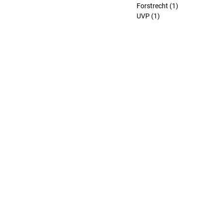
Forstrecht
(1)
1 Beitrag
UVP
(1)
1 Beitrag