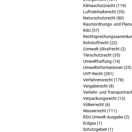
Klimaschutzrecht
(119)
119
Luftreinhalterecht
(35)
35 
Naturschutzrecht
(80)
80 B
Raumordnungs- und Planu
RdU
(57)
57 Beiträge
Rechtsprechungssammlu
Rohstoffrecht
(22)
22 Beit
(Umwelt-)Strafrecht
(2)
2 B
Tierschutzrecht
(35)
35 Bei
Umwelthaftung
(14)
14 Bei
Umweltinformationen
(25)
UVP-Recht
(281)
281 Beitr
Verfahrensrecht
(178)
178 
Vergaberecht
(8)
8 Beiträg
Verkehr- und Transportrec
Verpackungsrecht
(13)
13 
Völkerrecht
(6)
6 Beiträge
Wasserrecht
(111)
111 Bei
RDU Umwelt-Ausgabe
(2)
2
Erdgas
(1)
1 Beitrag
Schutzgebiet
(1)
1 Beitrag