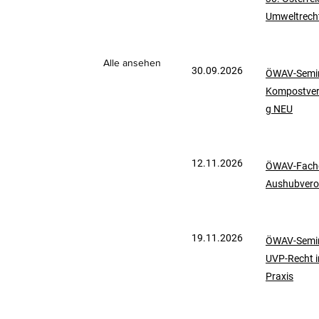
Umweltrech
mationen
UVP-Recht
Alle ansehen
30.09.2026
ÖWAV-Semin
ölkerrecht
Kompostve
g NEU
12.11.2026
ÖWAV-Fachd
Aushubvero
19.11.2026
ÖWAV-Semin
UVP-Recht i
Praxis