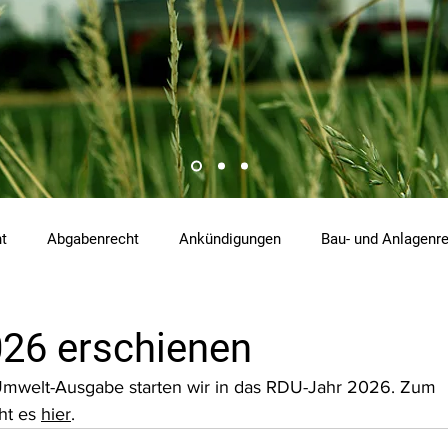
ht
Abgabenrecht
Ankündigungen
Bau- und Anlagenr
hemikalienrecht
Emissionen
Energierecht
Klimasch
26 erschienen
 Umwelt-Ausgabe starten wir in das RDU-Jahr 2026. Zum 
tzrecht
Raumordnungs- und Planungsrecht
RdU
Re
ht es 
hier
.