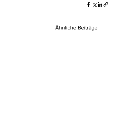
Rohstoffrecht
(Umwelt-)Stra
Ähnliche Beiträge
Verfahrensrecht
Vergaberec
Wasserrecht
RDU Umwelt-A
UVP: Wie viele
Straßenkilometer sind ein