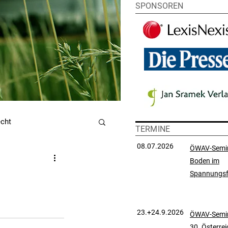
SPONSOREN
echt
TERMINE
08.07.2026
ÖWAV-Semi
Boden im
utzrecht
Spannungsf
chtsprechungssammlung
23.+24.9.2026
ÖWAV-Semin
30. Österre