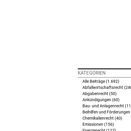
KATEGORIEN
Alle Beiträge
(1.692)
1.692 
Abfallwirtschaftsrecht
(24
Abgabenrecht
(50)
50 Beit
Ankündigungen
(60)
60 Bei
Bau- und Anlagenrecht
(11
Beihilfen und Förderungen
Chemikalienrecht
(40)
40 B
Emissionen
(156)
156 Beit
Energierecht
(127)
127 Bei