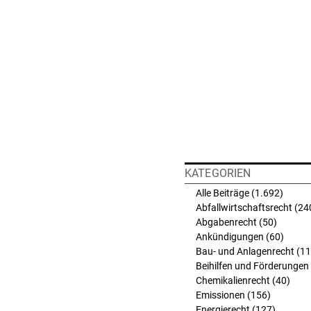
KATEGORIEN
Alle Beiträge
(1.692)
1.692 
Abfallwirtschaftsrecht
(24
Abgabenrecht
(50)
50 Beit
Ankündigungen
(60)
60 Bei
Bau- und Anlagenrecht
(11
Beihilfen und Förderungen
Chemikalienrecht
(40)
40 B
Emissionen
(156)
156 Beit
Energierecht
(127)
127 Bei