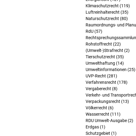
Klimaschutzrecht
(119)
119
Luftreinhalterecht
(35)
35 
Naturschutzrecht
(80)
80 B
Raumordnungs- und Planu
RdU
(57)
57 Beiträge
Rechtsprechungssammlu
Rohstoffrecht
(22)
22 Beit
(Umwelt-)Strafrecht
(2)
2 B
Tierschutzrecht
(35)
35 Bei
Umwelthaftung
(14)
14 Bei
Umweltinformationen
(25)
UVP-Recht
(281)
281 Beitr
Verfahrensrecht
(178)
178 
Vergaberecht
(8)
8 Beiträg
Verkehr- und Transportrec
Verpackungsrecht
(13)
13 
Völkerrecht
(6)
6 Beiträge
Wasserrecht
(111)
111 Bei
RDU Umwelt-Ausgabe
(2)
2
Erdgas
(1)
1 Beitrag
Schutzgebiet
(1)
1 Beitrag