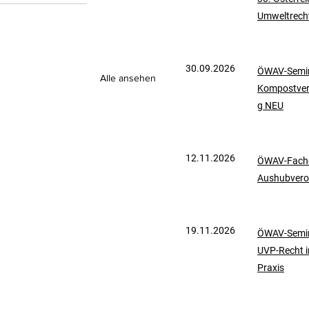
Umweltrech
mationen
UVP-Recht
30.09.2026
ÖWAV-Semin
ölkerrecht
Alle ansehen
Kompostve
g NEU
12.11.2026
ÖWAV-Fachd
Aushubvero
19.11.2026
ÖWAV-Semin
UVP-Recht i
Praxis