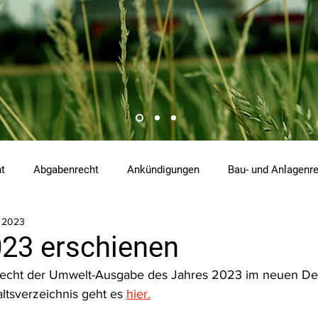
ht
Abgabenrecht
Ankündigungen
Bau- und Anlagenr
. 2023
hemikalienrecht
Emissionen
Energierecht
Klimasch
23 erschienen
. Recht der Umwelt-Ausgabe des Jahres 2023 im neuen De
tzrecht
Raumordnungs- und Planungsrecht
RdU
Re
ltsverzeichnis geht es 
hier.