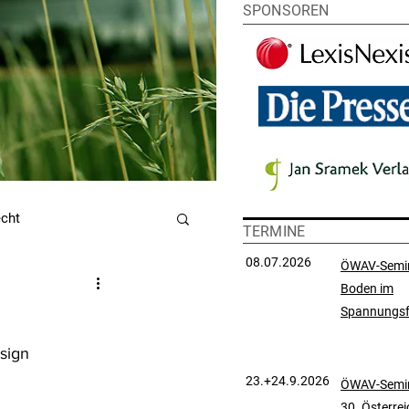
SPONSOREN
echt
TERMINE
08.07.2026
ÖWAV-Semi
Boden im
utzrecht
Spannungsf
sign 
chtsprechungssammlung
23.+24.9.2026
ÖWAV-Semin
30. Österre