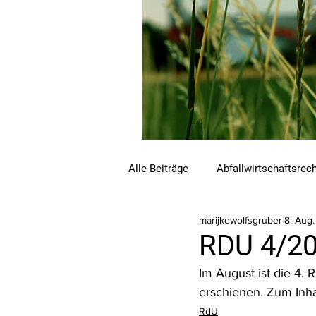
Alle Beiträge
Abfallwirtschaftsrec
marijkewolfsgruber
8. Aug
Beihilfen und Förderungen
C
RDU 4/20
Im August ist die 4
Luftreinhalterecht
Naturschu
erschienen. Zum Inha
RdU