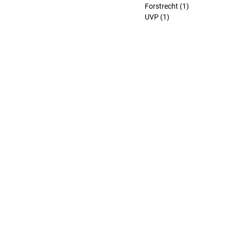
Forstrecht
(1)
1 Beitrag
UVP
(1)
1 Beitrag