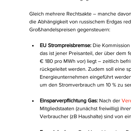
Rohstoffrecht
(Umwelt-)Strafrecht
Tierschutzrecht
Gleich mehrere Rechtsakte – manche davon 
die Abhängigkeit von russischem Erdgas re
Großhandelspreisen gegensteuern:
Verfahrensrecht
Vergaberecht
Verkehr- und Transp
EU Strompreisbremse: 
Die Kommission
das ist jener Preisanteil, der über dem
Wasserrecht
RDU Umwelt-Ausgabe
Erdgas
S
€ 180 pro MWh vor) liegt – zeitlich bef
rückgeleitet werden. Zudem soll eine sp
Energieunternehmen eingeführt werden.
um den Stromverbrauch um 10 % zu se
Einsparverpflichtung Gas:
 Nach der 
Ver
Mitgliedstaaten (zunächst freiwillig) i
Verbraucher (zB Haushalte) sind von e