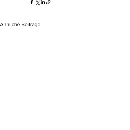
Ähnliche Beiträge
Das Preisänderungsrecht ist
EuGH: Priva
tot – lang lebe das
unzulässig
Preisänderungsrecht