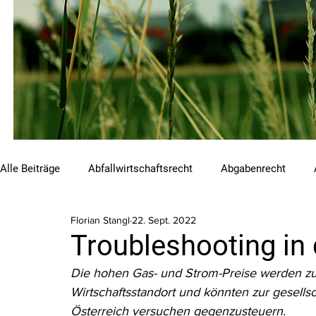
Alle Beiträge
Abfallwirtschaftsrecht
Abgabenrecht
Florian Stangl
22. Sept. 2022
Beihilfen und Förderungen
Chemikalienrecht
Emis
Troubleshooting in 
Die hohen Gas- und Strom-Preise werden zu
Luftreinhalterecht
Naturschutzrecht
Raumordnungs
Wirtschaftsstandort und könnten zur gesells
Österreich versuchen gegenzusteuern.