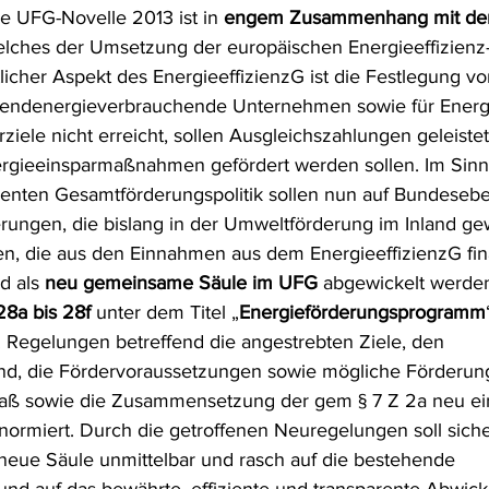
 UFG-Novelle 2013 ist in 
engem Zusammenhang mit dem
frecht
Tierschutzrecht
Umwelthaftung
Umweltinfor
elches der Umsetzung der europäischen Energieeffizienz-
licher Aspekt des EnergieeffizienzG ist die Festlegung vo
 endenergieverbrauchende Unternehmen sowie für Energie
ht
Verkehr- und Transportrecht
Verpackungsrecht
V
iele nicht erreicht, sollen Ausgleichszahlungen geleistet
gieeinsparmaßnahmen gefördert werden sollen. Im Sinn
renten Gesamtförderungspolitik sollen nun auf Bundesebe
usgabe
Erdgas
Schutzgebiet
Forstrecht
erungen, die bislang in der Umweltförderung im Inland ge
n, die aus den Einnahmen aus dem EnergieeffizienzG fin
 als 
neu gemeinsame Säule im UFG
 abgewickelt werden
28a bis 28f
 unter dem Titel „
Energieförderungsprogramm
. Regelungen betreffend die angestrebten Ziele, den 
d, die Fördervoraussetzungen sowie mögliche Förderun
ß sowie die Zusammensetzung der gem § 7 Z 2a neu ein
rmiert. Durch die getroffenen Neuregelungen soll sicher
 neue Säule unmittelbar und rasch auf die bestehende 