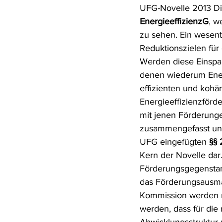
UFG-Novelle 2013 Die
Rohstoffrecht
(Umwelt-)Stra
EnergieeffizienzG
, w
zu sehen. Ein wesent
Reduktionszielen für
Verfahrensrecht
Vergaberec
Werden diese Einsparz
denen wiederum Ener
effizienten und kohä
Wasserrecht
RDU Umwelt-A
Energieeffizienzförd
mit jenen Förderunge
zusammengefasst und
UFG eingefügten 
§§ 
Kern der Novelle dar
Förderungsgegenstan
das Förderungsausma
Kommission werden no
werden, dass für die