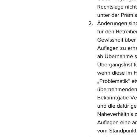
Rechtslage nicht
unter der Prämis
Änderungen sind
für den Betreibe
Gewissheit über
Auflagen zu erh
ab Übernahme sä
Übergangsfrist f
wenn diese im Hi
„Problematik“ e
übernehmenden B
Bekanntgabe-Ver
und die dafür g
Naheverhältnis z
Auflagen eine 
vom Standpunkt 