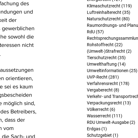
fachung des 
Klimaschutzrecht
(119)
119
ründungen und 
Luftreinhalterecht
(35)
35 
Naturschutzrecht
(80)
80 B
eit der 
Raumordnungs- und Planu
s gewerblichen 
RdU
(57)
57 Beiträge
che sowohl die 
Rechtsprechungssammlu
eressen nicht 
Rohstoffrecht
(22)
22 Beit
(Umwelt-)Strafrecht
(2)
2 B
 
Tierschutzrecht
(35)
35 Bei
Umwelthaftung
(14)
14 Bei
oraussetzungen 
Umweltinformationen
(25)
UVP-Recht
(281)
281 Beitr
 orientieren, 
Verfahrensrecht
(178)
178 
e sei es kaum 
Vergaberecht
(8)
8 Beiträg
gsbescheiden 
Verkehr- und Transportrec
 möglich sind, 
Verpackungsrecht
(13)
13 
Völkerrecht
(6)
6 Beiträge
es Betreibers, 
Wasserrecht
(111)
111 Bei
, dass der 
RDU Umwelt-Ausgabe
(2)
2
n vom 
Erdgas
(1)
1 Beitrag
Schutzgebiet
(1)
1 Beitrag
die Sach- und 