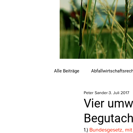
Alle Beiträge
Abfallwirtschaftsrec
Peter Sander
3. Juli 2017
Beihilfen und Förderungen
C
Vier umw
Begutach
Luftreinhalterecht
Naturschu
1.) 
Bundesgesetz, mit