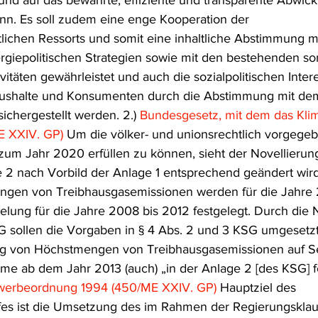
und auf das bewährte, effiziente und transparente Abwick
n. Es soll zudem eine enge Kooperation der 
lichen Ressorts und somit eine inhaltliche Abstimmung m
rgiepolitischen Strategien sowie mit den bestehenden so
ivitäten gewährleistet und auch die sozialpolitischen Inter
aushalte und Konsumenten durch die Abstimmung mit dem
ichergestellt werden. 2.) 
Bundesgesetz, mit dem das Kli
E XXIV. GP)
 Um die völker- und unionsrechtlich vorgege
 zum Jahr 2020 erfüllen zu können, sieht der Novellierun
 2 nach Vorbild der Anlage 1 entsprechend geändert wird.
ngen von Treibhausgasemissionen werden für die Jahre 
elung für die Jahre 2008 bis 2012 festgelegt. Durch die 
G sollen die Vorgaben in § 4 Abs. 2 und 3 KSG umgesetz
ng von Höchstmengen von Treibhausgasemissionen auf Se
me ab dem Jahr 2013 (auch) „in der Anlage 2 [des KSG] fe
werbeordnung 1994 (450/ME XXIV. GP)
 Hauptziel des 
fes ist die Umsetzung des im Rahmen der Regierungsklau