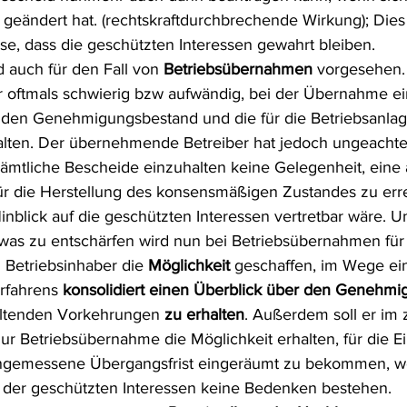
 geändert hat. (rechtskraftdurchbrechende Wirkung); Dies
se, dass die geschützten Interessen gewahrt bleiben.
 auch für den Fall von 
Betriebsübernahmen
 vorgesehen. 
r oftmals schwierig bzw aufwändig, bei der Übernahme ei
 den Genehmigungsbestand und die für die Betriebsanlag
alten. Der übernehmende Betreiber hat jedoch ungeachtet
mtliche Bescheide einzuhalten keine Gelegenheit, ein
ür die Herstellung des konsensmäßigen Zustandes zu erre
nblick auf die geschützten Interessen vertretbar wäre. U
twas zu entschärfen wird nun bei Betriebsübernahmen für
etriebsinhaber die 
Möglichkeit
 geschaffen, im Wege ein
fahrens 
konsolidiert einen Überblick über den Genehmi
eltenden Vorkehrungen 
zu erhalten
. Außerdem soll er im z
ur Betriebsübernahme die Möglichkeit erhalten, für die E
angemessene Übergangsfrist eingeräumt zu bekommen, 
der geschützten Interessen keine Bedenken bestehen.