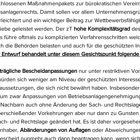
hlossenen Maßnahmenpakets zur bürokratischen Verein
bsanlagenrechts. Damit sollen vor allem Unternehmensg
leichtert und ein wichtiger Beitrag zur Wettbewerbsfähigk
iebe geleistet werden. Der zT 
hohe Komplexitätsgrad
 de
s führe oftmals zu komplizierten Verfahrensschritten wel
 die Behörden belasten und auch für die geschützten Int
 Entwurf behandelt unter diesem Gesichtspunkt folgende
trägliche Bescheidanpassungen
 nur unter restriktiven V
ürden sich weniger am Niveau der geschützten Interessen
aussetzungen, die sich nicht bewährt haben. Insbesonder
warum zwar Anpassungen von Betriebsanlagengenehmigun
r Nachbarn auch ohne Änderung der Sach- und Rechtslage
rschießender Vorkehrungen aber nur dann zu Gunsten d
ch- und Rechtslage geändert hat. Es ist daher vorgesehen
nhaber, 
Abänderungen von Auflagen
 oder Abweichunge
scheid nunmehr auch dann beantragen kann, wenn sich 