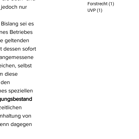
Forstrecht
(1)
1 Beitrag
 jedoch nur 
UVP
(1)
1 Beitrag
Bislang sei es 
nes Betriebes 
e geltenden 
 dessen sofort 
e angemessene 
ichen, selbst 
m diese 
 den 
es speziellen 
gungsbestand 
eitlichen 
inhaltung von 
wenn dagegen 