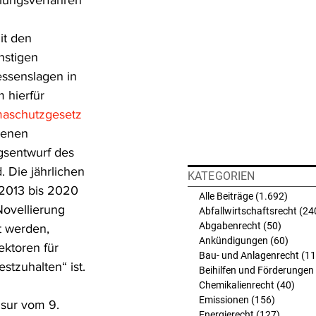
lungsverfahren 
it den 
nstigen 
essenslagen in 
 hierfür 
maschutzgesetz 
benen 
gsentwurf des 
 Die jährlichen 
KATEGORIEN
2013 bis 2020 
Alle Beiträge
(1.692)
1.692 
Novellierung 
Abfallwirtschaftsrecht
(24
Abgabenrecht
(50)
50 Beit
t werden, 
Ankündigungen
(60)
60 Bei
ktoren für 
Bau- und Anlagenrecht
(11
stzuhalten“ ist. 
Beihilfen und Förderungen
Chemikalienrecht
(40)
40 B
Emissionen
(156)
156 Beit
sur vom 9. 
Energierecht
(127)
127 Bei