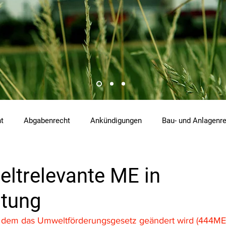
ht
Abgabenrecht
Ankündigungen
Bau- und Anlagenr
hemikalienrecht
Emissionen
Energierecht
Klimasch
eltrelevante ME in
tung
tzrecht
Raumordnungs- und Planungsrecht
RdU
Re
 dem das Umweltförderungsgesetz geändert wird (444ME