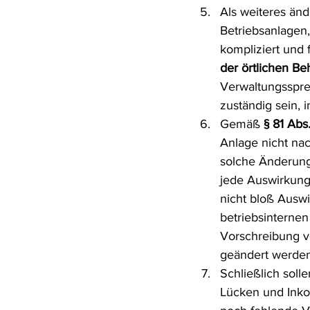
Als weiteres än
Betriebsanlagen,
kompliziert und
der örtlichen Be
Verwaltungsspren
zuständig sein, 
Gemäß 
§ 81 Ab
Anlage nicht nac
solche Änderunge
jede Auswirkung,
nicht bloß Auswi
betriebsinterne
Vorschreibung v
geändert werden
Schließlich soll
Lücken und Inko