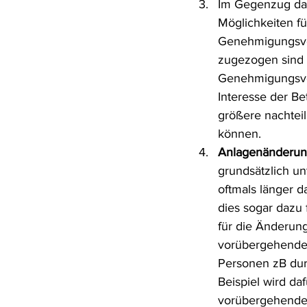
Im Gegenzug daz
Möglichkeiten f
Genehmigungsverf
zugezogen sind 
Genehmigungsverf
Interesse der B
größere nachteil
können.
Anlagenänderun
grundsätzlich u
oftmals länger d
dies sogar dazu 
für die Änderun
vorübergehender
Personen zB dur
Beispiel wird da
vorübergehende 