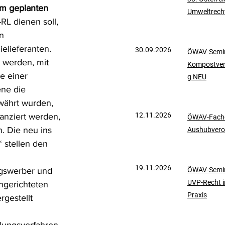
 geplanten 
Umweltrech
mationen
UVP-Recht
RL dienen soll, 
n 
lieferanten. 
30.09.2026
ÖWAV-Semin
ölkerrecht
 werden, mit 
Kompostve
e einer 
g NEU
ne die 
währt wurden, 
12.11.2026
anziert werden, 
ÖWAV-Fachd
. Die neu ins 
Aushubvero
“ stellen den 
19.11.2026
gswerber und 
ÖWAV-Semin
UVP-Recht i
gerichteten 
Praxis
gestellt 