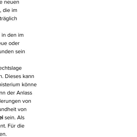
ie neuen 
 die im 
räglich 
 in den im 
eue oder 
unden sein 
echtslage 
. Dieses kann 
nisterium könne 
nn der Anlass 
nderungen von 
ndheit von 
ei
 sein. Als 
t. Für die 
en.