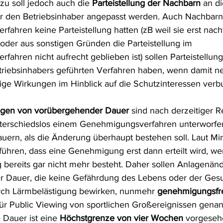
u soll jedoch auch die 
Parteistellung der Nachbarn
 an d
ür den Betriebsinhaber angepasst werden. Auch Nachbarn,
ahren keine Parteistellung hatten (zB weil sie erst nacht
oder aus sonstigen Gründen die Parteistellung im 
ahren nicht aufrecht geblieben ist) sollen Parteistellung
etriebsinhabers geführten Verfahren haben, wenn damit n
ige Wirkungen im Hinblick auf die Schutzinteressen verb
gen von vorübergehender Dauer
 sind nach derzeitiger R
nterschiedslos einem Genehmigungsverfahren unterworfen
auern, als die Änderung überhaupt bestehen soll. Laut Mi
führen, dass eine Genehmigung erst dann erteilt wird, we
g bereits gar nicht mehr besteht. Daher sollen Anlagenä
 Dauer, die keine Gefährdung des Lebens oder der Gesu
ch Lärmbelästigung bewirken, nunmehr 
genehmigungsfr
für Public Viewing von sportlichen Großereignissen genann
Dauer ist eine 
Höchstgrenze von vier Wochen
 vorgeseh