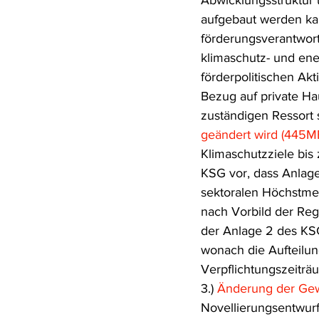
Abwicklungsstruktur 
aufgebaut werden kan
förderungsverantwort
klimaschutz- und ene
förderpolitischen Akt
Bezug auf private H
zuständigen Ressort s
geändert wird (445M
Klimaschutzziele bis
KSG vor, dass Anlage
sektoralen Höchstme
nach Vorbild der Reg
der Anlage 2 des KS
wonach die Aufteilu
Verpflichtungszeiträu
3.) 
Änderung der Ge
Novellierungsentwur