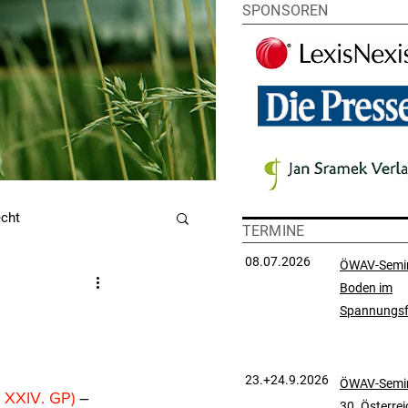
SPONSOREN
echt
TERMINE
08.07.2026
ÖWAV-Semi
Boden im
utzrecht
Spannungsf
chtsprechungssammlung
23.+24.9.2026
ÖWAV-Semin
 XXIV. GP)
 – 
30. Österre