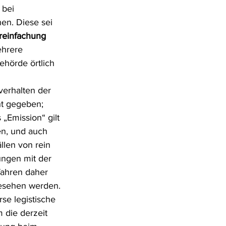
bei 
en. Diese sei 
reinfachung 
ehrere 
ehörde örtlich 
verhalten der 
ht gegeben; 
„Emission“ gilt 
en, und auch 
llen von rein 
ngen mit der 
fahren daher 
gesehen werden.
rse legistische 
 die derzeit 