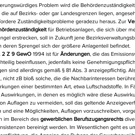
derungswürdiges Problem wird die Behördenzuständigkeit 
 die auf Bezirks- oder gar Landesgrenzen liegen, angeseh
 fordere Zuständigkeitsprobleme geradezu heraus. Zur 
Ve
hördenzuständigkeit
 für Betriebsanlagen, die sich über m
gel erstrecken, soll in Zukunft jene Bezirksverwaltungsb
in deren Sprengel sich der größere Anlagenteil befindet.
s. 2 Z 9 GewO
 1994 ist für 
Änderungen
, die das Emissions
hteilig beeinflussen, jedenfalls keine Genehmigungspflic
n sind allerdings gemäß § 81 Abs. 3 anzeigepflichtig. Als 
 nicht zB bloß solche, die die Nachbarinteressen berühr
rkungen einer bestimmten Art, etwa Luftschadstoffe. In Fä
n Auswirkungen, in denen es möglich wäre diese Auswirku
on Auflagen zu vermeiden, soll das geltende Anzeigever
 und eine Möglichkeiten, Auflagen vorzuschreiben, vor
en im Bereich des 
gewerblichen Berufszugangsrechts
 dive
nsistenzen bereinigt werden. Im Wesentlichen geht es um