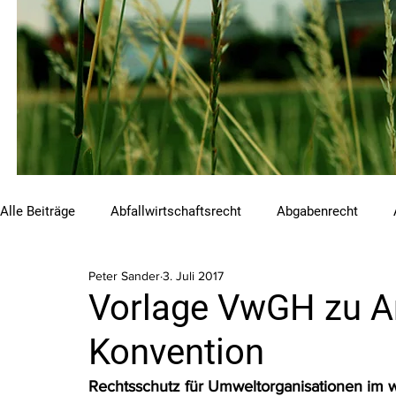
Alle Beiträge
Abfallwirtschaftsrecht
Abgabenrecht
Peter Sander
3. Juli 2017
Beihilfen und Förderungen
Chemikalienrecht
Emis
Vorlage VwGH zu Ar
Konvention
Luftreinhalterecht
Naturschutzrecht
Raumordnungs
Rechtsschutz für Umweltorganisationen im w