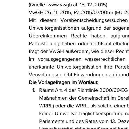
(Quelle: www.vwgh.at, 15. 12. 2015)
Rohstoffrecht
(Umwelt-)Strafrecht
Tierschutzrecht
VwGH 26. 11. 2015, Ra 2015/07/0055 (EU 2
Mit diesem Vorabentscheidungsersuc
Umweltorganisationen aufgrund der sogen
Verfahrensrecht
Vergaberecht
Verkehr- und Transp
Übereinkommen Rechte haben, aufgrund
Parteistellung haben oder rechtsmittelbefug
fragt der VwGH außerdem, wie dieser Rechtss
Wasserrecht
RDU Umwelt-Ausgabe
Erdgas
S
Im vorausgegangenen wasserrechtlichen
anerkannte Umweltorganisation ihre Parte
Verwaltungsgericht Einwendungen aufgrund 
Die Vorlagefragen im Wortlaut:
Räumt Art. 4 der Richtlinie 2000/60/E
Maßnahmen der Gemeinschaft im Bereich
WRRL) oder die WRRL als solche einer 
keiner Umweltverträglichkeitsprüfung n
Parlaments und des Rates vom 13. Deze