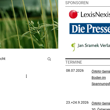
SPONSOREN
echt
TERMINE
08.07.2026
ÖWAV-Semi
Boden im
utzrecht
Spannungsf
chtsprechungssammlung
23.+24.9.2026
ÖWAV-Semin
30. Österre