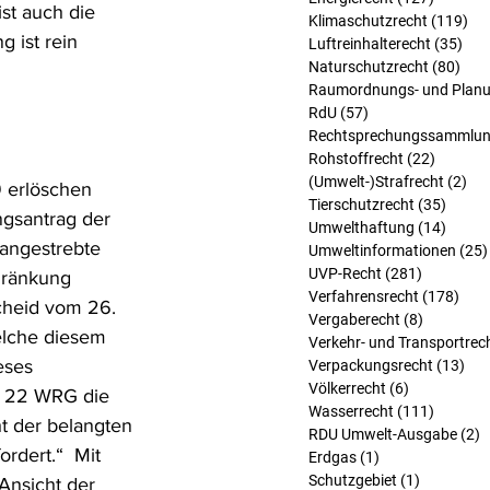
st auch die 
Klimaschutzrecht
(119)
119
 ist rein 
Luftreinhalterecht
(35)
35 
Naturschutzrecht
(80)
80 B
Raumordnungs- und Planu
RdU
(57)
57 Beiträge
Rechtsprechungssammlu
Rohstoffrecht
(22)
22 Beit
(Umwelt-)Strafrecht
(2)
2 B
 erlöschen 
Tierschutzrecht
(35)
35 Bei
ngsantrag der 
Umwelthaftung
(14)
14 Bei
 angestrebte 
Umweltinformationen
(25)
UVP-Recht
(281)
281 Beitr
hränkung 
Verfahrensrecht
(178)
178 
cheid vom 26. 
Vergaberecht
(8)
8 Beiträg
welche diesem 
Verkehr- und Transportrec
eses 
Verpackungsrecht
(13)
13 
Völkerrecht
(6)
6 Beiträge
 § 22 WRG die 
Wasserrecht
(111)
111 Bei
t der belangten 
RDU Umwelt-Ausgabe
(2)
2
rdert.“  Mit 
Erdgas
(1)
1 Beitrag
Schutzgebiet
(1)
1 Beitrag
Ansicht der 