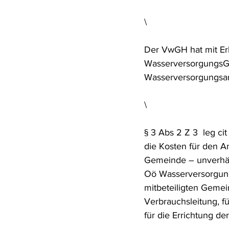
Rohstoffrecht
(Umwelt-)Stra
\
Der VwGH hat mit Er
Verfahrensrecht
Vergaberec
WasserversorgungsG 
Wasserversorgungsa
Wasserrecht
RDU Umwelt-A
\
§ 3 Abs 2 Z 3  leg c
die Kosten für den A
Gemeinde – unverhäl
Oö Wasserversorgung
mitbeteiligten Gemei
Verbrauchsleitung, fü
für die Errichtung de