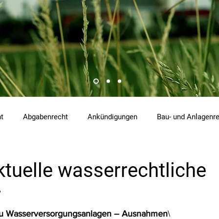
ht
Abgabenrecht
Ankündigungen
Bau- und Anlagenr
hemikalienrecht
Emissionen
Energierecht
Klimasch
tuelle wasserrechtliche
r
tzrecht
Raumordnungs- und Planungsrecht
RdU
Re
 zu Wasserversorgungsanlagen – Ausnahmen
\