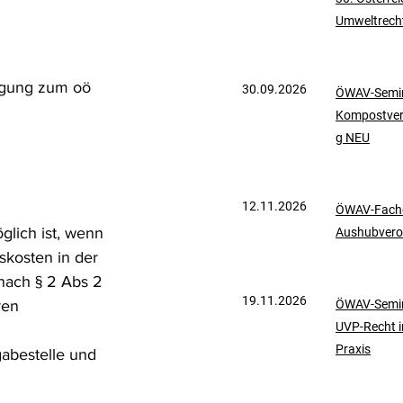
Umweltrech
mationen
UVP-Recht
egung zum oö 
30.09.2026
ÖWAV-Semin
ölkerrecht
Kompostve
g NEU
12.11.2026
ÖWAV-Fachd
lich ist, wenn 
Aushubvero
kosten in der 
nach § 2 Abs 2 
19.11.2026
ren 
ÖWAV-Semin
UVP-Recht i
Praxis
gabestelle und 