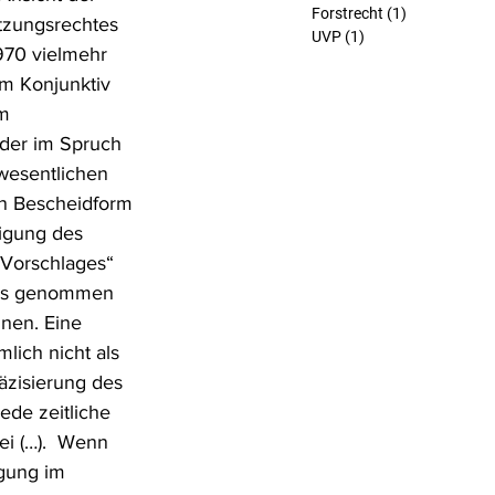
Forstrecht
(1)
1 Beitrag
tzungsrechtes 
UVP
(1)
1 Beitrag
970 vielmehr 
m Konjunktiv 
m 
 der im Spruch 
wesentlichen 
in Bescheidform 
igung des 
„Vorschlages“ 
nis genommen 
nen. Eine 
ich nicht als 
äzisierung des 
ede zeitliche 
i (…).  Wenn 
gung im 