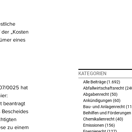
stliche 
 der „Kosten 
tümer eines 
KATEGORIEN
Alle Beiträge
(1.692)
1.692 
/07/0025 hat 
Abfallwirtschaftsrecht
(24
Abgabenrecht
(50)
50 Beit
er: 
Ankündigungen
(60)
60 Bei
t beantragt 
Bau- und Anlagenrecht
(11
s Bescheides 
Beihilfen und Förderungen
htigten 
Chemikalienrecht
(40)
40 B
Emissionen
(156)
156 Beit
iese zu einem 
Energierecht
(127)
127 Bei