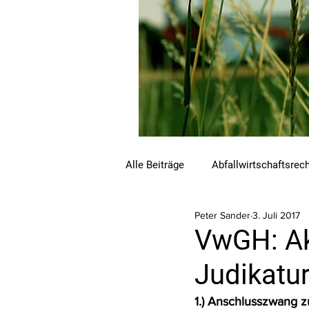
Alle Beiträge
Abfallwirtschaftsrec
Peter Sander
3. Juli 2017
Beihilfen und Förderungen
C
VwGH: Ak
Judikatu
Luftreinhalterecht
Naturschu
1.) Anschlusszwang