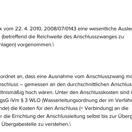
frecht
Tierschutzrecht
Umwelthaftung
Umweltinfor
k vom 22. 4. 2010, 2008/07/0143 eine wesentliche Ausl
ht
Verkehr- und Transportrecht
Verpackungsrecht
V
(betreffend die Reichweite des Anschlusszwanges zu 
nlagen) vorgenommen.\
usgabe
Erdgas
Schutzgebiet
Forstrecht
it ordnet an, dass eine Ausnahme vom Anschlusszwang mög
nschluss – gemessen an den durchschnittlichen Anschluss
tnismäßig hoch wären. Unter den Anschlusskosten sind 
sG iVm § 3 WLO (Wasserleitungsordnung der im Verfah
nde) die Kosten für den Anschluss (= Verbindung) an die 
r die Errichtung der Anschlussleitung selbst bis zur Über
r Übergabestelle zu verstehen.\