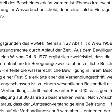
eil des Bescheides erklärt worden ist. Ebenso irrelevant i
stung im Wasserbuchbescheid, denn eine solche Eintragung
r.\
gsgründen des VwGH:  Gemäß § 27 Abs 1 lit c WRG 1959
utzungsrechte durch Ablauf der Zeit.  Aus dem Bewilligu
lga W. vom 24. 3. 1970 ergibt sich zweifelsfrei, dass die
serentnahme für Beregnungszwecke ohne zeitliche Besc
BH erteilte die wasserrechtliche Bewilligung in ihrem Bes
 einer Frist. Sie erklärte aber die Verhandlungsschrift, 
t angeschlossen ist, zu einem wesentlichen Bestandteil di
r Verhandlungsschrift lautet es unter Punkt 10, dass gem
illigung auf 30 Jahre zu beschränken wäre.  Nach Ansich
araus, dass der „Amtssachverständige eine Befristung … fo
is auf die Verhandlungsschrift wird aber – entgegen der 