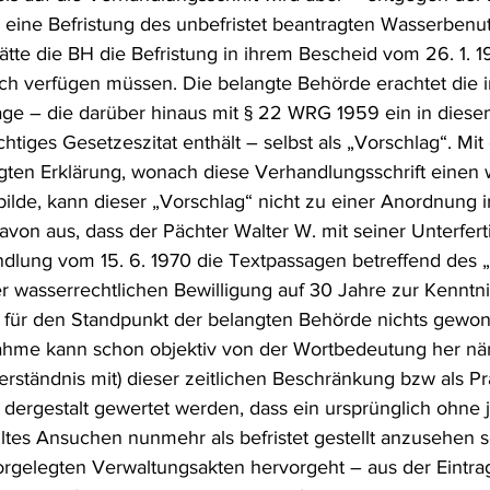
eine Befristung des unbefristet beantragten Wasserbenu
ätte die BH die Befristung in ihrem Bescheid vom 26. 1. 1
ch verfügen müssen. Die belangte Behörde erachtet die i
age – die darüber hinaus mit § 22 WRG 1959 ein in diese
iges Gesetzeszitat enthält – selbst als „Vorschlag“. Mit
gten Erklärung, wonach diese Verhandlungsschrift einen 
bilde, kann dieser „Vorschlag“ nicht zu einer Anordnung 
von aus, dass der Pächter Walter W. mit seiner Unterfert
ndlung vom 15. 6. 1970 die Textpassagen betreffend des 
r wasserrechtlichen Bewilligung auf 30 Jahre zur Kennt
s für den Standpunkt der belangten Behörde nichts gewon
hme kann schon objektiv von der Wortbedeutung her näml
rständnis mit) dieser zeitlichen Beschränkung bzw als Pr
dergestalt gewertet werden, dass ein ursprünglich ohne j
ltes Ansuchen nunmehr als befristet gestellt anzusehen se
orgelegten Verwaltungsakten hervorgeht – aus der Eintra