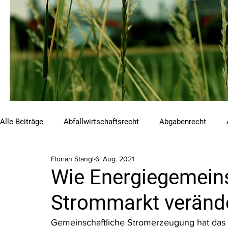
Alle Beiträge
Abfallwirtschaftsrecht
Abgabenrecht
Florian Stangl
6. Aug. 2021
Beihilfen und Förderungen
Chemikalienrecht
Emis
Wie Energiegemein
Strommarkt verände
Luftreinhalterecht
Naturschutzrecht
Raumordnungs
Gemeinschaftliche Stromerzeugung hat das Po