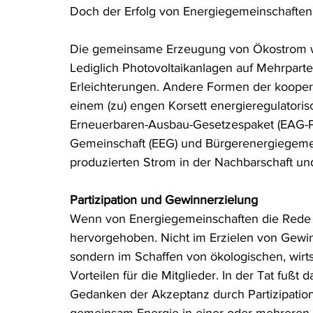
Doch der Erfolg von Energiegemeinschaften st
Rohstoffrecht
(Umwelt-)Strafrecht
Tierschutzrecht
Die gemeinsame Erzeugung von Ökostrom war
Lediglich Photovoltaikanlagen auf Mehrpartei
Verfahrensrecht
Vergaberecht
Verkehr- und Transp
Erleichterungen. Andere Formen der kooper
einem (zu) engen Korsett energieregulatoris
Erneuerbaren-Ausbau-Gesetzespaket (EAG-Pak
Wasserrecht
RDU Umwelt-Ausgabe
Erdgas
S
Gemeinschaft (EEG) und Bürgerenergiegemeins
produzierten Strom in der Nachbarschaft und
Partizipation und Gewinnerzielung
Wenn von Energiegemeinschaften die Rede ist
hervorgehoben. Nicht im Erzielen von Gewin
sondern im Schaffen von ökologischen, wirts
Vorteilen für die Mitglieder. In der Tat fuß
Gedanken der Akzeptanz durch Partizipation