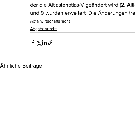
der die Altlastenatlas-V geändert wird (
2. Alt
Rohstoffrecht
(Umwelt-)Strafrecht
Tierschutzrecht
und 9 wurden erweitert. Die Änderungen trete
Abfallwirtschaftsrecht
Abgabenrecht
Verfahrensrecht
Vergaberecht
Verkehr- und Transp
Wasserrecht
RDU Umwelt-Ausgabe
Erdgas
S
Ähnliche Beiträge