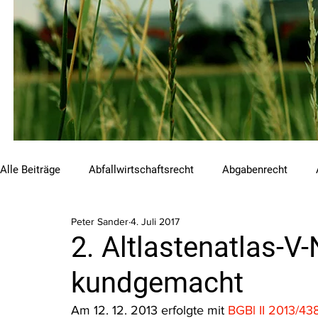
Alle Beiträge
Abfallwirtschaftsrecht
Abgabenrecht
Peter Sander
4. Juli 2017
Beihilfen und Förderungen
Chemikalienrecht
Emis
2. Altlastenatlas-V
kundgemacht
Luftreinhalterecht
Naturschutzrecht
Raumordnungs
Am 12. 12. 2013 erfolgte mit 
BGBl II 2013/43