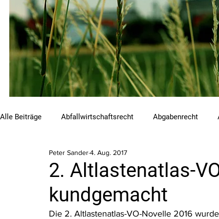
Alle Beiträge
Abfallwirtschaftsrecht
Abgabenrecht
Peter Sander
4. Aug. 2017
Beihilfen und Förderungen
Chemikalienrecht
Emis
2. Altlastenatlas-V
kundgemacht
Luftreinhalterecht
Naturschutzrecht
Raumordnungs
Die 2. Altlastenatlas-VO-Novelle 2016 wurd