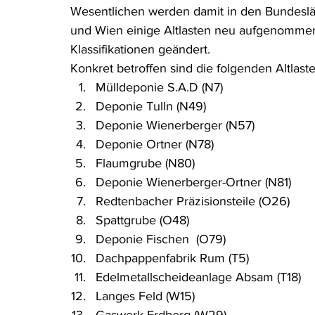
Wesentlichen werden damit in den Bundeslän
Rohstoffrecht
(Umwelt-)Strafrecht
Tierschutzrecht
und Wien einige Altlasten neu aufgenommen 
Klassifikationen geändert.
Konkret betroffen sind die folgenden Altlaste
Verfahrensrecht
Vergaberecht
Verkehr- und Transp
Mülldeponie S.A.D (N7)
Deponie Tulln (N49)
Deponie Wienerberger (N57) 
Wasserrecht
RDU Umwelt-Ausgabe
Erdgas
S
Deponie Ortner (N78)
Flaumgrube (N80)
Deponie Wienerberger-Ortner (N81)
Redtenbacher Präzisionsteile (O26)
Spattgrube (O48)
Deponie Fischen  (O79)
Dachpappenfabrik Rum (T5)
Edelmetallscheideanlage Absam (T18)
Langes Feld (W15)