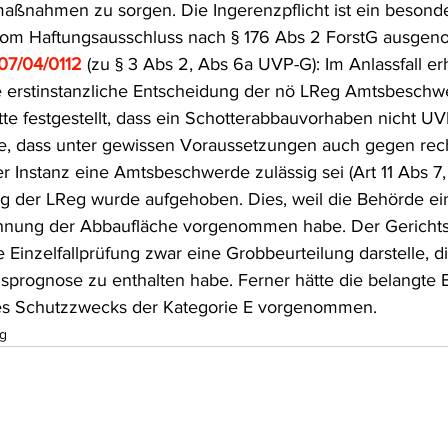
ßnahmen zu sorgen. Die Ingerenzpflicht ist ein besonde
vom Haftungsausschluss nach § 176 Abs 2 ForstG ausgeno
07/04/0112
(zu § 3 Abs 2, Abs 6a UVP-G): Im Anlassfall er
rstinstanzliche Entscheidung der nö LReg Amtsbeschwe
e festgestellt, dass ein Schotterabbauvorhaben nicht UVP-
, dass unter gewissen Voraussetzungen auch gegen rech
 Instanz eine Amtsbeschwerde zulässig sei (Art 11 Abs 7,
g der LReg wurde aufgehoben. Dies, weil die Behörde ei
hnung der Abbaufläche vorgenommen habe. Der Gerichtsh
e Einzelfallprüfung zwar eine Grobbeurteilung darstelle, d
prognose zu enthalten habe. Ferner hätte die belangte 
es Schutzzwecks der Kategorie E vorgenommen.
g