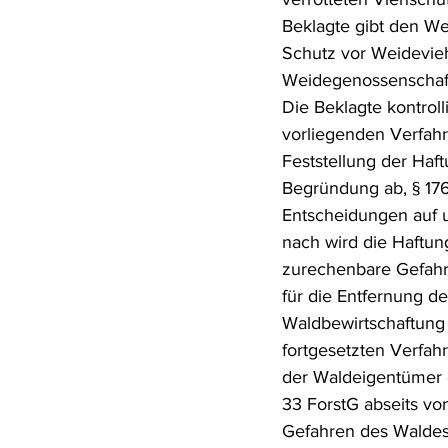
Beklagte gibt den W
Schutz vor Weidevie
Weidegenossenschaften
Die Beklagte kontroll
vorliegenden Verfah
Feststellung der Haf
Begründung ab, § 176
Entscheidungen auf u
nach wird die Haftun
zurechenbare Gefahre
für die Entfernung de
Waldbewirtschaftung
fortgesetzten Verfah
der Waldeigentümer d
33 ForstG abseits von
Gefahren des Waldes 