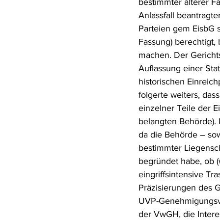
bestimmter älterer F
Anlassfall beantrag
Parteien gem EisbG 
Fassung) berechtigt,
machen. Der Gerichtsh
Auflassung einer Sta
historischen Einreich
folgerte weiters, das
einzelner Teile der 
belangten Behörde).
da die Behörde – so
bestimmter Liegensch
begründet habe, ob (
eingriffsintensive Tr
Präzisierungen des G
UVP-Genehmigungsve
der VwGH, die Intere