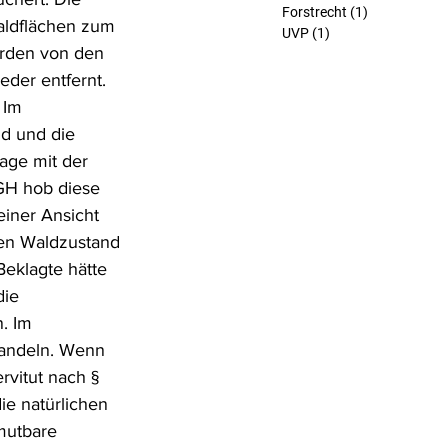
Forstrecht
(1)
1 Beitrag
aldflächen zum 
UVP
(1)
1 Beitrag
rden von den 
eder entfernt. 
 Im 
d und die 
age mit der 
GH hob diese 
iner Ansicht 
hen Waldzustand 
eklagte hätte 
die 
. Im 
handeln. Wenn 
vitut nach § 
ie natürlichen 
mutbare 