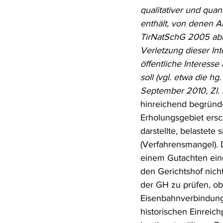
qualitativer und quan
Rohstoffrecht
(Umwelt-)Stra
enthält, von denen Ar
TirNatSchG 2005 abh
Verletzung dieser Int
Verfahrensrecht
Vergaberec
öffentliche Interes
soll (vgl. etwa die 
September 2010, Zl.
Wasserrecht
RDU Umwelt-A
hinreichend begründe
Erholungsgebiet ersch
darstellte, belastete
(Verfahrensmangel).
einem Gutachten eine
den Gerichtshof nicht
der GH zu prüfen, ob 
Eisenbahnverbindung
historischen Einreic