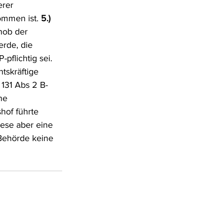
rer 
mmen ist. 
5.) 
hob der 
rde, die 
pflichtig sei. 
tskräftige 
 131 Abs 2 B-
ne 
of führte 
iese aber eine 
Behörde keine 