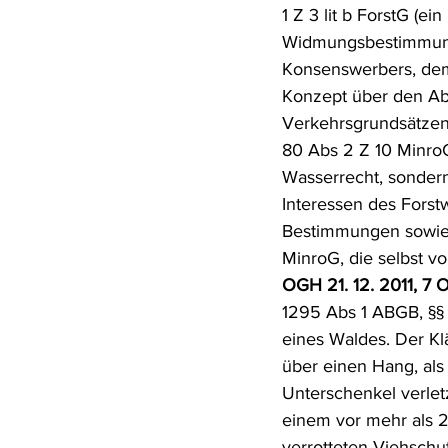
1 Z 3 lit b ForstG (e
Widmungsbestimmungen
Konsenswerbers, de
Konzept über den Abt
Verkehrsgrundsätzen
80 Abs 2 Z 10 MinroG
Wasserrecht, sondern 
Interessen des Fors
Bestimmungen sowie 
MinroG, die selbst v
OGH 21. 12. 2011, 7 Ob
1295 Abs 1 ABGB, §§ 
eines Waldes. Der K
über einen Hang, als
Unterschenkel verlet
einem vor mehr als 2
verrotteten Viehschu