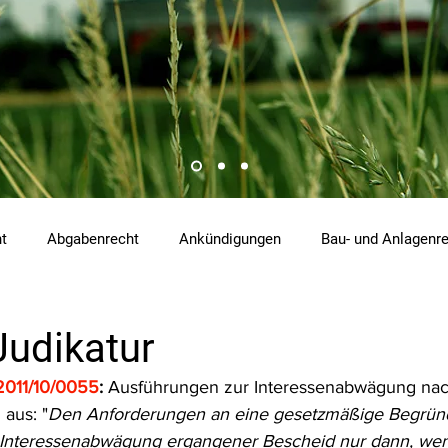
ht
Abgabenrecht
Ankündigungen
Bau- und Anlagenr
hemikalienrecht
Emissionen
Energierecht
Klimasch
Judikatur
2011/10/0055
: 
Ausführungen zur Interessenabwägung nach
tzrecht
Raumordnungs- und Planungsrecht
RdU
Re
 aus: "
Den Anforderungen an eine gesetzmäßige Begründ
 Interessenabwägung ergangener Bescheid nur dann, wenn