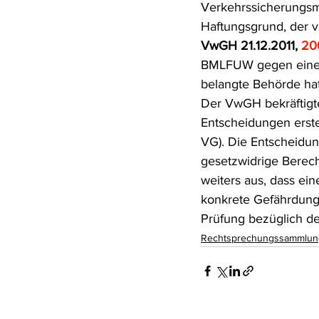
Verkehrssicherungsma
Haftungsgrund, der 
VwGH 21.12.2011, 
20
BMLFUW gegen eine e
belangte Behörde hatt
Der VwGH bekräftigte
Entscheidungen erster
VG). Die Entscheidun
gesetzwidrige Berec
weiters aus, dass ein
konkrete Gefährdungs
Prüfung bezüglich d
Rechtsprechungssammlun