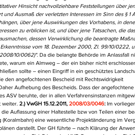
titativer Hinsicht nachvollziehbare Feststellungen über je
frecht
Tierschutzrecht
Umwelthaftung
Umweltinfor
t und Ausmaß der verletzten Interessen im Sinn des § 1 A
ängen, über jene Auswirkungen des Vorhabens, in dene
eressen zu erblicken ist, und über jene Tatsachen, die das 
ht
Verkehr- und Transportrecht
Verpackungsrecht
V
se ausmachen, dessen Verwirklichung die beantragte Maß
hg. Erkenntnisse vom 18. Dezember 2000, Zl. 99/10/0222, 
 2008/10/0062)"
. Da die belangte Behörde im Anlassfall ni
usgabe
Erdgas
Schutzgebiet
Forstrecht
te, warum ein Almweg – der ein bisher nicht erschlosse
ließen sollte – einen Eingriff in ein geschütztes Landscha
 sie den angefochtenen Bescheid mit Rechtswidrigkeit 
 Daher Aufhebung des Bescheids. Dass der angefochtene 
s ASV beruhte, der in allen Verfahrensinstanzen mitgewirk
 weiter. 
2.) VwGH 15.12.2011, 
2008/03/0046
:
 Im vorliege
die Auflassung einer Haltestelle bzw von Teilen einer be
 (Koralmbahn) eine wesentliche Projektänderung im Verg
hplänen darstellt. Der GH führte – nach Klärung der Anwen