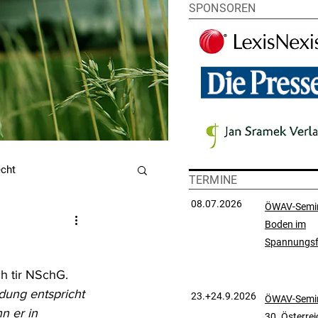
SPONSOREN
echt
TERMINE
08.07.2026
ÖWAV-Semi
Boden im
utzrecht
Spannungsf
 tir NSchG. 
chtsprechungssammlung
ung entspricht 
23.+24.9.2026
ÖWAV-Semin
 er in 
30. Österre