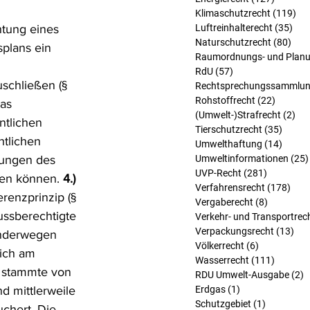
Klimaschutzrecht
(119)
119
tung eines 
Luftreinhalterecht
(35)
35 
Naturschutzrecht
(80)
80 B
lans ein 
Raumordnungs- und Planu
 
RdU
(57)
57 Beiträge
chließen (§ 
Rechtsprechungssammlu
Rohstoffrecht
(22)
22 Beit
as 
(Umwelt-)Strafrecht
(2)
2 B
ntlichen 
Tierschutzrecht
(35)
35 Bei
tlichen 
Umwelthaftung
(14)
14 Bei
mungen des 
Umweltinformationen
(25)
UVP-Recht
(281)
281 Beitr
en können. 
4.) 
Verfahrensrecht
(178)
178 
enzprinzip (§ 
Vergaberecht
(8)
8 Beiträg
ussberechtigte 
Verkehr- und Transportrec
Verpackungsrecht
(13)
13 
anderwegen 
Völkerrecht
(6)
6 Beiträge
ich am 
Wasserrecht
(111)
111 Bei
r stammte von 
RDU Umwelt-Ausgabe
(2)
2
 mittlerweile 
Erdgas
(1)
1 Beitrag
Schutzgebiet
(1)
1 Beitrag
chert. Die 