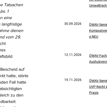
ne Tatsachen 
Umweltrech
mationen
UVP-Recht
bs. 1 
n eine 
langfristige 
30.09.2026
ÖWAV-Semin
ölkerrecht
nahme dienen 
Kompostve
und vom 29. 
g NEU
cht 
nes 
12.11.2026
ÖWAV-Fachd
ftsbild 
Aushubvero
Bescheid auf 
t hatte, störte 
19.11.2026
ÖWAV-Semin
nden Fall hatte 
UVP-Recht i
absichtigten 
Praxis
leich zu den 
dbarkeit 