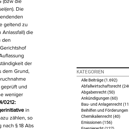
 (bzw die 
i(en). Die 
wendenden 
e geltend zu 
Anlassfall) die 
u den 
 Gerichtshof 
 Auflassung 
tändigkeit der 
s dem Grund, 
KATEGORIEN
spruchnahme 
Alle Beiträge
(1.692)
1.692 
 geprüft und 
Abfallwirtschaftsrecht
(24
Abgabenrecht
(50)
50 Beit
ne weniger 
Ankündigungen
(60)
60 Bei
4/0212:
Bau- und Anlagenrecht
(11
erinitiative
 in 
Beihilfen und Förderungen
Chemikalienrecht
(40)
40 B
azu zählen, so 
Emissionen
(156)
156 Beit
g nach § 18 Abs 
Energierecht
(127)
127 Bei