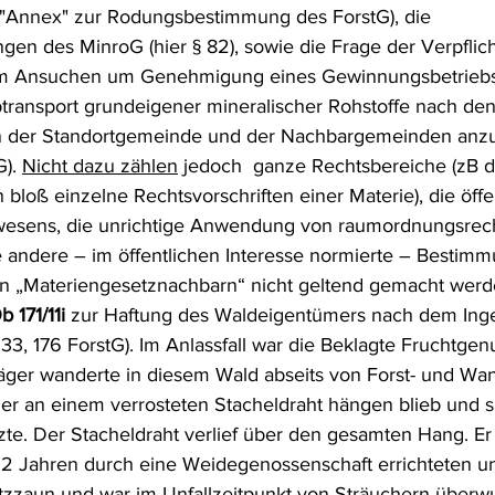
in "Annex" zur Rodungsbestimmung des ForstG), die 
 des MinroG (hier § 82), sowie die Frage der Verpflich
m Ansuchen um Genehmigung eines Gewinnungsbetriebsp
ransport grundeigener mineralischer Rohstoffe nach den
 der Standortgemeinde und der Nachbargemeinden anzus
). 
Nicht dazu zählen
 jedoch  ganze Rechtsbereiche (zB d
bloß einzelne Rechtsvorschriften einer Materie), die öffe
twesens, die unrichtige Anwendung von raumordnungsrech
andere – im öffentlichen Interesse normierte – Bestim
on „Materiengesetznachbarn“ nicht geltend gemacht werd
 171/11i 
zur Haftung des Waldeigentümers nach dem Inger
33, 176 ForstG). Im Anlassfall war die Beklagte Fruchtgen
läger wanderte in diesem Wald abseits von Forst- und W
 er an einem verrosteten Stacheldraht hängen blieb und s
zte. Der Stacheldraht verlief über den gesamten Hang. E
2 Jahren durch eine Weidegenossenschaft errichteten und
tzzaun und war im Unfallzeitpunkt von Sträuchern überwu