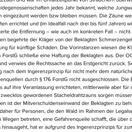
eidegenossenschaften jedes Jahr bekannt, welche Jungw
h eingezäunt werden bzw bleiben müssen. Die Zäune we
 errichtet und (im Idealfall nach drei bis fünf Jahren) wi
ierte die Entfernung – wie auch im konkreten Fall – nicht.
ren begehrte der Kläger von der Beklagten Schmerzengel
tung für künftige Schäden. Die Vorinstanzen wiesen die Kl
 ForstG schließe eine Haftung der Beklagten aus. Der O
nd verwies die Rechtssache an das Erstgericht zurück. Se
g nach dem Ingerenzprinzip für nicht mehr dem natürlic
nquellen durch § 176 ForstG nicht ausgeschlossen. Die B
s auf ihre Veranlassung errichteten, mittlerweile aber für 
 zwecklos gewordenen Stacheldrahtzauns sorgen müssen
ren ist der Mitverschuldenseinwand der Beklagten zu be
aher für Personen, die den Wald im Rahmen der Legalser
 Wegen betreten, eine Gefahrenquelle schafft, die über d
hinausgeht, hat er aufgrund des Ingerenzprinzips für zu