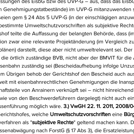
assungen des EisbG bzw des UVP-G – aus, dass das EisbG
ten Genehmigungstatbestände) im UVP-G mitanzuwenden se
seien gem § 24 Abs 5 UVP-G (in der einschlägigen anzu
 bestimmte Umweltschutzvorschriften als subjektive Recht
of teilte die Auffassung der belangten Behörde, dass (im 
tion zwar eine relevante Projektänderung (im Vergleich z
plänen) darstellt, diese aber nicht umweltrelevant sei. Der
s die örtlich zuständige BVB, nicht aber der BMVIT für die
Eisenbahn zuständig sei (Bescheidaufhebung infolge Unzus
 Im Übrigen behob der Gerichtshof den Bescheid auch au
weit mit eisenbahnrechtlichen Genehmigungen die Inan
aftsteile von Anrainern verknüpft sei – nicht hinreichend
wie von den Beschwerdeführern dargelegt) nicht auch ei
assenführung möglich wäre. 
3.) VwGH 22. 11. 2011, 2008/0
erichtshofes, welche 
Umweltschutzvorschriften
 eine 
Bürg
rfahren als "
subjektive Rechte
" geltend machen kann. D
ssenabwägung nach ForstG (§ 17 Abs 3), die Ersatzleistun