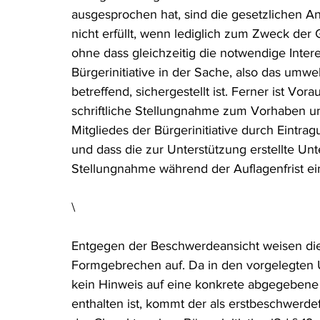
ausgesprochen hat, sind die gesetzlichen 
Rohstoffrecht
(Umwelt-)Strafrecht
Tierschutzrecht
nicht erfüllt, wenn lediglich zum Zweck der 
ohne dass gleichzeitig die notwendige Inter
Bürgerinitiative in der Sache, also das umwel
Verfahrensrecht
Vergaberecht
Verkehr- und Transp
betreffend, sichergestellt ist. Ferner ist Vor
schriftliche Stellungnahme zum Vorhaben un
Mitgliedes der Bürgerinitiative durch Eintragu
Wasserrecht
RDU Umwelt-Ausgabe
Erdgas
S
und dass die zur Unterstützung erstellte Unter
Stellungnahme während der Auflagenfrist ein
\
Entgegen der Beschwerdeansicht weisen die 
Formgebrechen auf. Da in den vorgelegten 
kein Hinweis auf eine konkrete abgegebene 
enthalten ist, kommt der als erstbeschwerd