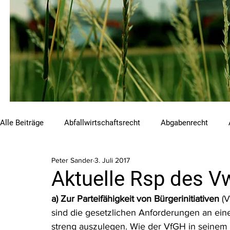
Alle Beiträge
Abfallwirtschaftsrecht
Abgabenrecht
Peter Sander
3. Juli 2017
Beihilfen und Förderungen
Chemikalienrecht
Emis
Aktuelle Rsp des 
a) Zur Parteifähigkeit von Bürgerinitiativen
 (
Luftreinhalterecht
Naturschutzrecht
Raumordnungs
sind die gesetzlichen Anforderungen an ein
streng auszulegen. Wie der VfGH in seinem 