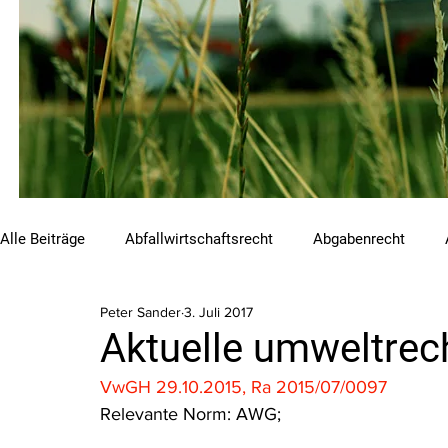
Alle Beiträge
Abfallwirtschaftsrecht
Abgabenrecht
Peter Sander
3. Juli 2017
Beihilfen und Förderungen
Chemikalienrecht
Emis
Aktuelle umweltrech
VwGH 29.10.2015, Ra 2015/07/0097
Luftreinhalterecht
Naturschutzrecht
Raumordnungs
Relevante Norm: AWG;