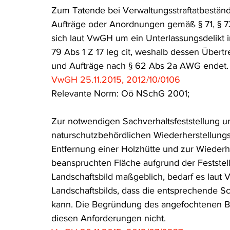
Zum Tatende bei Verwaltungsstraftatbestän
Rohstoffrecht
(Umwelt-)Strafrecht
Tierschutzrecht
Aufträge oder Anordnungen gemäß § 71, § 73,
sich laut VwGH um ein Unterlassungsdelikt in
79 Abs 1 Z 17 leg cit, weshalb dessen Übert
Verfahrensrecht
Vergaberecht
Verkehr- und Transp
und Aufträge nach § 62 Abs 2a AWG endet.
VwGH 25.11.2015, 2012/10/0106
Relevante Norm: Oö NSchG 2001;
Wasserrecht
RDU Umwelt-Ausgabe
Erdgas
S
Zur notwendigen Sachverhaltsfeststellung u
naturschutzbehördlichen Wiederherstellungsa
Entfernung einer Holzhütte und zur Wiederh
beanspruchten Fläche aufgrund der Feststel
Landschaftsbild maßgeblich, bedarf es laut
Landschaftsbilds, dass die entsprechende S
kann. Die Begründung des angefochtenen Be
diesen Anforderungen nicht.