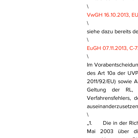
\
VwGH 16.10.2013, E
\
siehe dazu bereits d
\
EuGH 07.11.2013, C-7
\
Im Vorabentscheidung
des Art 10a der UVP
2011/92/EU) sowie Ar
Geltung der RL, d
Verfahrensfehlers,
auseinanderzusetzen
\
„1.      Die in der 
Mai 2003 über die 