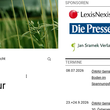
SPONSOREN
echt
TERMINE
08.07.2026
ÖWAV-Semi
Boden im
utzrecht
ur
Spannungsf
chtsprechungssammlung
23.+24.9.2026
ÖWAV-Semin
30. Österre