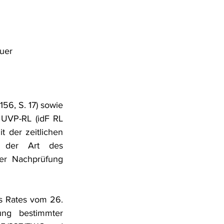
auer
6, S. 17) sowie 
UVP-RL (idF RL 
 der zeitlichen 
 der Art des 
r Nachprüfung 
s Rates vom 26. 
ng bestimmter 