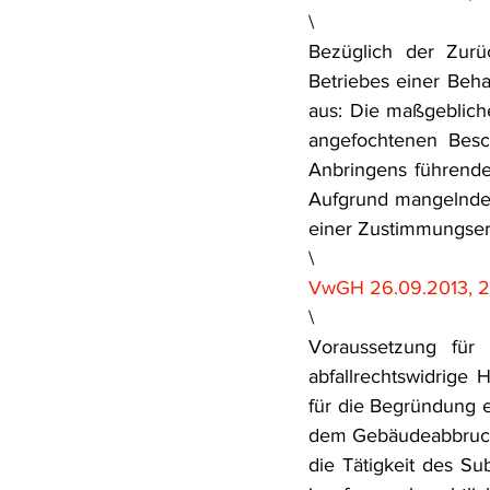
\
Rohstoffrecht
(Umwelt-)Stra
Bezüglich der Zurü
Betriebes einer Beh
aus: Die maßgebliche
Verfahrensrecht
Vergaberec
angefochtenen Besc
Anbringens führende
Aufgrund mangelnder 
Wasserrecht
RDU Umwelt-A
einer Zustimmungser
\
VwGH 26.09.2013, 2
\
Voraussetzung für
abfallrechtswidrige 
für die Begründung e
dem Gebäudeabbruch b
die Tätigkeit des Su