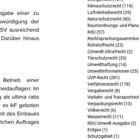
Klimaschutzrecht
(119)
119
gabe einer zu 
Luftreinhalterecht
(35)
35 
Naturschutzrecht
(80)
80 B
swürdigung der 
Raumordnungs- und Planu
SV ausreichend 
RdU
(57)
57 Beiträge
 Darüber hinaus 
Rechtsprechungssammlu
Rohstoffrecht
(22)
22 Beit
(Umwelt-)Strafrecht
(2)
2 B
Tierschutzrecht
(35)
35 Bei
Umwelthaftung
(14)
14 Bei
Umweltinformationen
(25)
UVP-Recht
(281)
281 Beitr
Betrieb einer 
Verfahrensrecht
(178)
178 
eidauflagen: Im 
Vergaberecht
(8)
8 Beiträg
ls ultima ratio 
Verkehr- und Transportrec
Verpackungsrecht
(13)
13 
 es ikF geboten 
Völkerrecht
(6)
6 Beiträge
it des Einbaues 
Wasserrecht
(111)
111 Bei
lichen Auftrages 
RDU Umwelt-Ausgabe
(2)
2
Erdgas
(1)
1 Beitrag
Schutzgebiet
(1)
1 Beitrag