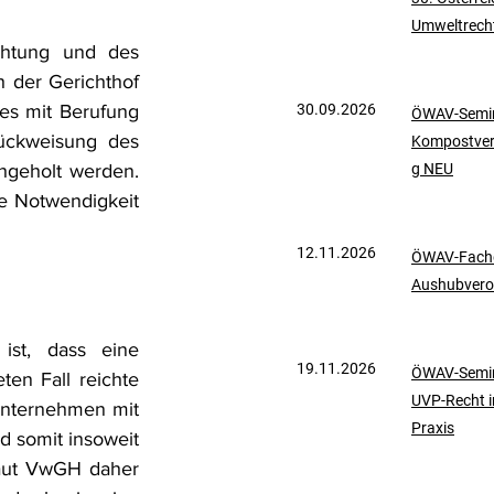
Umweltrech
mationen
UVP-Recht
htung und des 
 der Gerichthof 
es mit Berufung 
30.09.2026
ÖWAV-Semin
ölkerrecht
ckweisung des 
Kompostve
geholt werden. 
g NEU
e Notwendigkeit 
12.11.2026
ÖWAV-Fachd
Aushubvero
st, dass eine 
19.11.2026
ÖWAV-Semin
en Fall reichte 
UVP-Recht i
Unternehmen mit 
Praxis
 somit insoweit 
laut VwGH daher 