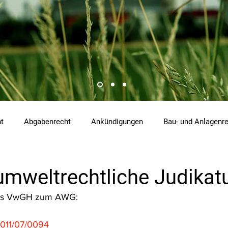
ht
Abgabenrecht
Ankündigungen
Bau- und Anlagenr
hemikalienrecht
Emissionen
Energierecht
Klimasch
umweltrechtliche Judikat
 des VwGH zum AWG:
tzrecht
Raumordnungs- und Planungsrecht
RdU
Re
011/07/0094