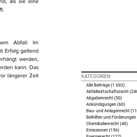
d, als sie eine 
t.
em Abfall: Im 
 Erfolg geltend 
rhängt werden, 
erden kann. Das 
r längerer Zeit 
KATEGORIEN
Alle Beiträge
(1.692)
1.692 
Abfallwirtschaftsrecht
(24
Abgabenrecht
(50)
50 Beit
Ankündigungen
(60)
60 Bei
Bau- und Anlagenrecht
(11
Beihilfen und Förderungen
Chemikalienrecht
(40)
40 B
Emissionen
(156)
156 Beit
Energierecht
(127)
127 Bei