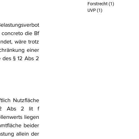
Forstrecht
(1)
1 Beitrag
UVP
(1)
1 Beitrag
elastungsverbot 
concreto die Bf 
det, wäre trotz 
hränkung einer 
des § 12 Abs 2 
lich Nutzfläche 
2 Abs 2 lit f 
lenwerts liegen 
mtfläche beider 
ung allein der 