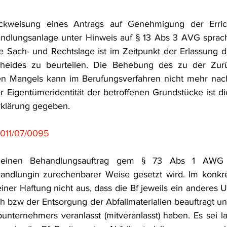
frecht
Tierschutzrecht
Umwelthaftung
Umweltinfor
ckweisung eines Antrags auf Genehmigung der Erric
andlungsanlage unter Hinweis auf § 13 Abs 3 AVG sprach
 Sach- und Rechtslage ist im Zeitpunkt der Erlassung d
ht
Verkehr- und Transportrecht
Verpackungsrecht
V
heides zu beurteilen. Die Behebung des zu der Zurü
n Mangels kann im Berufungsverfahren nicht mehr nach
Eigentümeridentität der betroffenen Grundstücke ist di
usgabe
Erdgas
Schutzgebiet
Forstrecht
klärung gegeben.
011/07/0095
 einen Behandlungsauftrag gem § 73 Abs 1 AWG i
Handlungin zurechenbarer Weise gesetzt wird. Im konkret
iner Haftung nicht aus, dass die Bf jeweils ein anderes 
zw der Entsorgung der Abfallmaterialien beauftragt und
bunternehmers veranlasst (mitveranlasst) haben. Es sei 