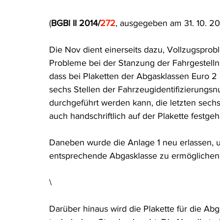
Rohstoffrecht
(Umwelt-)Strafrecht
Tierschutzrecht
(
BGBl II 2014/
272
, ausgegeben am 31. 10. 20
Die Nov dient einerseits dazu, Vollzugspro
Verfahrensrecht
Vergaberecht
Verkehr- und Transp
Probleme bei der Stanzung der Fahrgestellnu
dass bei Plaketten der Abgasklassen Euro 2 b
sechs Stellen der Fahrzeugidentifizierung
Wasserrecht
RDU Umwelt-Ausgabe
Erdgas
S
durchgeführt werden kann, die letzten sech
auch handschriftlich auf der Plakette festge
Daneben wurde die Anlage 1 neu erlassen, u
entsprechende Abgasklasse zu ermöglichen.
\
Darüber hinaus wird die Plakette für die Ab