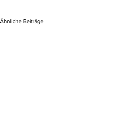
Ähnliche Beiträge
Aktuelle Judikatur
Aktuelle Jud
Umweltrech
1.) EGMR 5. 12. 2013, appl Nr.
Leitsätzen
VwGH 25.09.2
52806/09, Vilnes ua / Norwegen