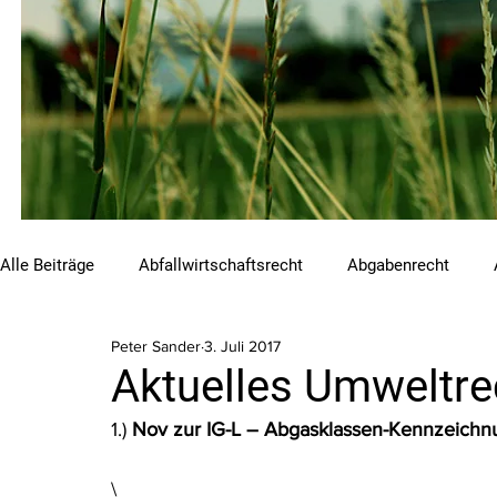
Alle Beiträge
Abfallwirtschaftsrecht
Abgabenrecht
Peter Sander
3. Juli 2017
Beihilfen und Förderungen
Chemikalienrecht
Emis
Aktuelles Umweltre
1.) 
Nov zur IG-L – Abgasklassen-Kennzeich
Luftreinhalterecht
Naturschutzrecht
Raumordnungs
\