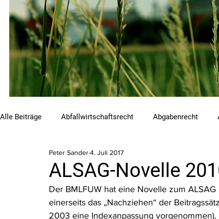
Alle Beiträge
Abfallwirtschaftsrecht
Abgabenrecht
Peter Sander
4. Juli 2017
Beihilfen und Förderungen
Chemikalienrecht
Emis
ALSAG-Novelle 201
Der BMLFUW hat eine Novelle zum ALSAG erst
Luftreinhalterecht
Naturschutzrecht
Raumordnungs
einerseits das „Nachziehen“ der Beitragssät
2003 eine Indexanpassung vorgenommen), an