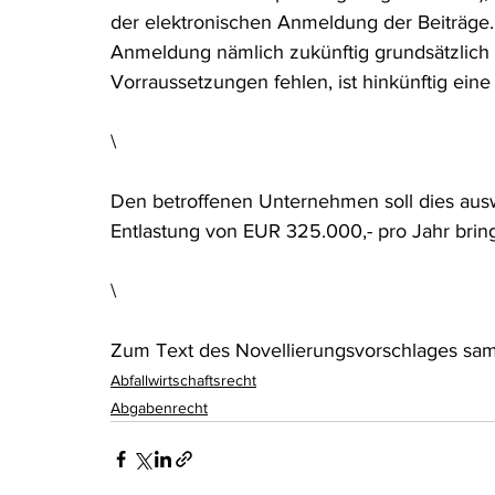
der elektronischen Anmeldung der Beiträge.
Rohstoffrecht
(Umwelt-)Strafrecht
Tierschutzrecht
Anmeldung nämlich zukünftig grundsätzlich 
Vorraussetzungen fehlen, ist hinkünftig ein
Verfahrensrecht
Vergaberecht
Verkehr- und Transp
\
Den betroffenen Unternehmen soll dies auswei
Wasserrecht
RDU Umwelt-Ausgabe
Erdgas
S
Entlastung von EUR 325.000,- pro Jahr brin
\
Zum Text des Novellierungsvorschlages sam
Abfallwirtschaftsrecht
Abgabenrecht