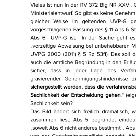
Vieles ist nun in der RV 372 Blg NR XXVI, 
Rohstoffrecht
(Umwelt-)Strafrecht
Tierschutzrecht
Ministerialentwurf. So gibt es keine Genehmi
gleicher Weise im geltenden UVP-G ge
vorgeschlagenen Fassung des § 11 Abs 6 StEn
Verfahrensrecht
Vergaberecht
Verkehr- und Transp
Abs 6  UVP-G ist:  In der Sache geht es
„vorzeitige Abweisung bei unbehebbaren Mä
UVPG 2000 (2011) § 5 Rz 53ff). Das soll d
Wasserrecht
RDU Umwelt-Ausgabe
Erdgas
S
auch die amtliche Begründung in den Erläut
sicher, dass in jeder Lage des Verfah
gravierender Genehmigungshindernisse zu
sichergestellt werden, dass die verfahren
Sachlichkeit der Entscheidung gehen
.“ (ei
Sachlichkeit sein?
Das Bild ändert sich freilich dramatisch
zusammen liest: Abs 5 begründet eindeut
„soweit Abs 6 nicht anderes bestimmt“. Abs 6