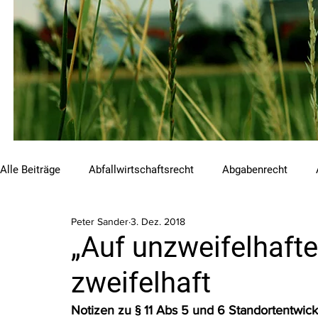
Alle Beiträge
Abfallwirtschaftsrecht
Abgabenrecht
Peter Sander
3. Dez. 2018
Beihilfen und Förderungen
Chemikalienrecht
Emis
„Auf unzweifelhafte
zweifelhaft
Luftreinhalterecht
Naturschutzrecht
Raumordnungs
Notizen zu § 11 Abs 5 und 6 Standortentwick