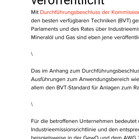
veröffentlicht
Rohstoffrecht
(Umwelt-)Strafrecht
Tierschutzrecht
Mit 
Durchführungsbeschluss der Kommissio
den besten verfügbaren Techniken (BVT) ge
Parlaments und des Rates über Industrieemis
Verfahrensrecht
Vergaberecht
Verkehr- und Transp
Mineralöl und Gas sind eben jene veröffentl
\
Wasserrecht
RDU Umwelt-Ausgabe
Erdgas
S
Das im Anhang zum Durchführungsbeschluss 
Ausführungen zum Anwendungsbereich wie 
allem den BVT-Standard für Anlagen zum Raff
\
Für die betroffenen Unternehmen bedeutet di
Industrieemissionsrichtlinie und den ents
beispielsweise in der GewO und dem AWG 20