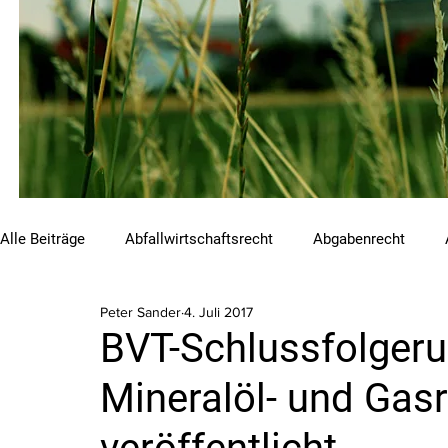
Alle Beiträge
Abfallwirtschaftsrecht
Abgabenrecht
Peter Sander
4. Juli 2017
Beihilfen und Förderungen
Chemikalienrecht
Emis
BVT-Schlussfolgeru
Mineralöl- und Gasr
Luftreinhalterecht
Naturschutzrecht
Raumordnungs