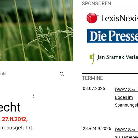
SPONSOREN
echt
TERMINE
08.07.2026
ÖWAV-Semi
Boden im
utzrecht
echt
Spannungsf
 
27.11.2012, 
chtsprechungssammlung
m ausgeführt, 
23.+24.9.2026
ÖWAV-Semin
 
30. Österre