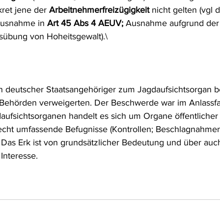
ret jene der 
Arbeitnehmerfreizügigkeit
 nicht gelten (vgl d
frecht
Tierschutzrecht
Umwelthaftung
Umweltinfor
usnahme in 
Art 45 Abs 4 AEUV; 
Ausnahme aufgrund der
übung von Hoheitsgewalt).\
ht
Verkehr- und Transportrecht
Verpackungsrecht
V
ein deutscher Staatsangehöriger zum Jagdaufsichtsorgan be
usgabe
Erdgas
Schutzgebiet
Forstrecht
Behörden verweigerten. Der Beschwerde war im Anlassfall
aufsichtsorganen handelt es sich um Organe öffentlicher 
cht umfassende Befugnisse (Kontrollen; Beschlagnahme
. Das Erk ist von grundsätzlicher Bedeutung und über auc
 Interesse.