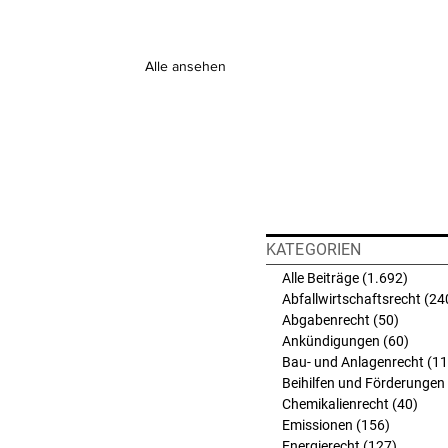
Alle ansehen
KATEGORIEN
Alle Beiträge
(1.692)
1.692 
Abfallwirtschaftsrecht
(24
Abgabenrecht
(50)
50 Beit
Ankündigungen
(60)
60 Bei
Bau- und Anlagenrecht
(11
Beihilfen und Förderungen
Chemikalienrecht
(40)
40 B
Emissionen
(156)
156 Beit
Energierecht
(127)
127 Bei