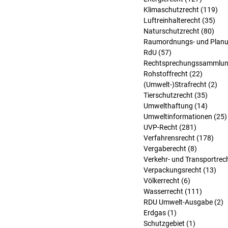
Klimaschutzrecht
(119)
119
Luftreinhalterecht
(35)
35 
Naturschutzrecht
(80)
80 B
Raumordnungs- und Planu
RdU
(57)
57 Beiträge
Rechtsprechungssammlu
Rohstoffrecht
(22)
22 Beit
(Umwelt-)Strafrecht
(2)
2 B
Tierschutzrecht
(35)
35 Bei
Umwelthaftung
(14)
14 Bei
Umweltinformationen
(25)
UVP-Recht
(281)
281 Beitr
Verfahrensrecht
(178)
178 
Vergaberecht
(8)
8 Beiträg
Verkehr- und Transportrec
Verpackungsrecht
(13)
13 
Völkerrecht
(6)
6 Beiträge
Wasserrecht
(111)
111 Bei
RDU Umwelt-Ausgabe
(2)
2
Erdgas
(1)
1 Beitrag
Schutzgebiet
(1)
1 Beitrag