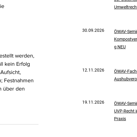
ie 
Umweltrech
mationen
UVP-Recht
 
30.09.2026
ÖWAV-Semin
ölkerrecht
Kompostve
g NEU
stellt werden, 
 kein Erfolg 
12.11.2026
ÖWAV-Fachd
Aufsicht, 
Aushubvero
n; Festnahmen 
h über den 
19.11.2026
ÖWAV-Semin
UVP-Recht i
Praxis