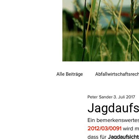
Alle Beiträge
Abfallwirtschaftsrec
Peter Sander
3. Juli 2017
Beihilfen und Förderungen
C
Jagdaufs
Ein bemerkenswertes 
Luftreinhalterecht
Naturschu
2012/03/0091
 wird 
dass für 
Jagdaufsich