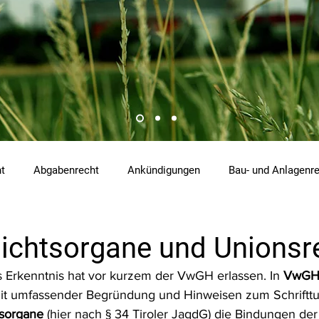
ht
Abgabenrecht
Ankündigungen
Bau- und Anlagenr
hemikalienrecht
Emissionen
Energierecht
Klimasch
ichtsorgane und Unionsr
Erkenntnis hat vor kurzem der VwGH erlassen. In 
VwGH
tzrecht
Raumordnungs- und Planungsrecht
RdU
Re
mit umfassender Begründung und Hinweisen zum Schrifttu
tsorgane
 (hier nach § 34 Tiroler JagdG) die Bindungen der