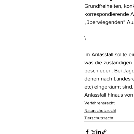
Grundfreiheiten, konk
Rohstoffrecht
(Umwelt-)Stra
korrespondierende A
„überwiegenden“ Aus
Verfahrensrecht
Vergaberec
\
Im Anlassfall sollte 
Wasserrecht
RDU Umwelt-A
was die zuständigen 
beschieden. Bei Jagd
denen nach Landesre
etc) eingeräumt sind
Anlassfall hinaus von
Verfahrensrecht
Naturschutzrecht
Tierschutzrecht