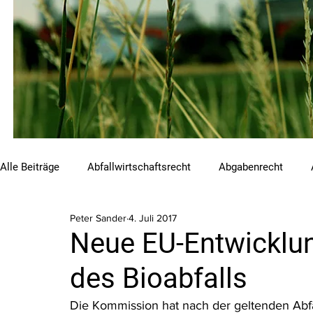
Alle Beiträge
Abfallwirtschaftsrecht
Abgabenrecht
Peter Sander
4. Juli 2017
Beihilfen und Förderungen
Chemikalienrecht
Emis
Neue EU-Entwicklu
des Bioabfalls
Luftreinhalterecht
Naturschutzrecht
Raumordnungs
Die Kommission hat nach der geltenden Abfa