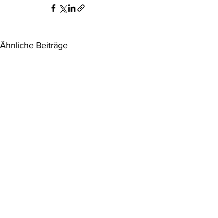
Ähnliche Beiträge
VwGH: § 24a AWG-Erlaubnis
VwGH zur w
steht Ausnahme von
Änderung v