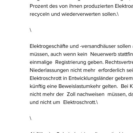
Prozent des von ihnen produzierten Elektro
Rohstoffrecht
(Umwelt-)Strafrecht
Tierschutzrecht
recyceln und wiederverwerten sollen.\
\
Verfahrensrecht
Vergaberecht
Verkehr- und Transp
Elektrogeschäfte und -versandhäuser sollen 
müssen, auch wenn kein  Neuerwerb stattfinde
Wasserrecht
RDU Umwelt-Ausgabe
Erdgas
S
einmalige  Registrierung geben. Rechtsvertr
Niederlassungen nicht mehr  erforderlich sei
Elektroschrott in Entwicklungsländer gebrems
künftig eine Beweislastumkehr gelten.  Bei K
nicht mehr der  Zoll nachweisen  müssen, d
und nicht um  Elektroschrott.\
\