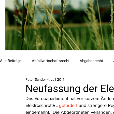
Alle Beiträge
Abfallwirtschaftsrecht
Abgabenrecht
Peter Sander
4. Juli 2017
Beihilfen und Förderungen
Chemikalienrecht
Emis
Neufassung der Elek
Das Europaparlament hat vor kurzem Änderu
Luftreinhalterecht
Naturschutzrecht
Raumordnungs
ElektroschrottRL 
gefordert
 und strengere Re
eingemahnt.  Die Abgeordneten verlangen, da