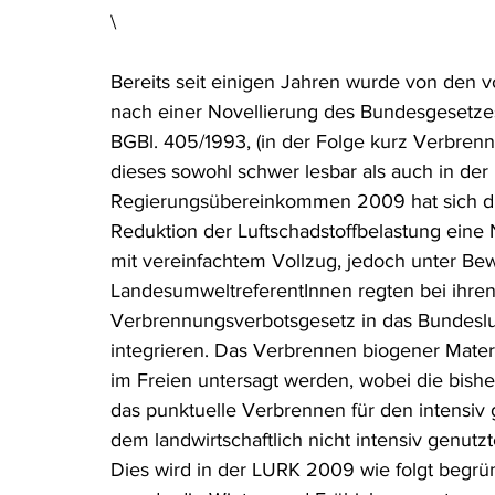
\
Rohstoffrecht
(Umwelt-)Strafrecht
Tierschutzrecht
Bereits seit einigen Jahren wurde von den 
nach einer Novellierung des Bundesgesetzes
Verfahrensrecht
Vergaberecht
Verkehr- und Transp
BGBl. 405/1993, (in der Folge kurz Verbren
dieses sowohl schwer lesbar als auch in der 
Regierungsübereinkommen 2009 hat sich die
Wasserrecht
RDU Umwelt-Ausgabe
Erdgas
S
Reduktion der Luftschadstoffbelastung eine
mit vereinfachtem Vollzug, jedoch unter Be
LandesumweltreferentInnen regten bei ihre
Verbrennungsverbotsgesetz in das Bundesluft
integrieren. Das Verbrennen biogener Materia
im Freien untersagt werden, wobei die bish
das punktuelle Verbrennen für den intensiv 
dem landwirtschaftlich nicht intensiv genut
Dies wird in der LURK 2009 wie folgt begründe