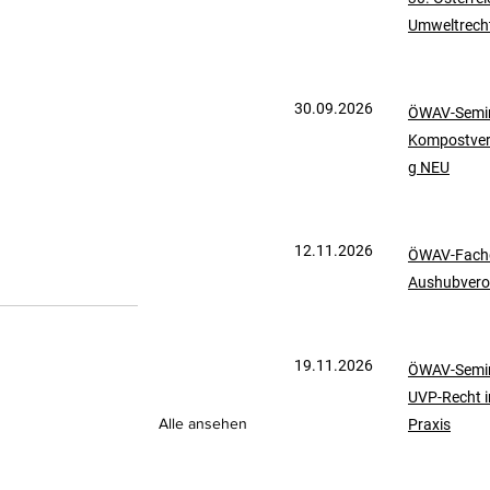
Umweltrech
mationen
UVP-Recht
30.09.2026
ÖWAV-Semin
ölkerrecht
Kompostve
g NEU
12.11.2026
ÖWAV-Fachd
Aushubvero
19.11.2026
ÖWAV-Semin
UVP-Recht i
Alle ansehen
Praxis