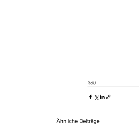
Rohstoffrecht
(Umwelt-)Stra
Verfahrensrecht
Vergaberec
Wasserrecht
RDU Umwelt-A
RdU
Ähnliche Beiträge