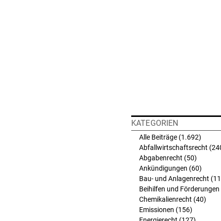
KATEGORIEN
Alle Beiträge
(1.692)
1.692 
Abfallwirtschaftsrecht
(24
Abgabenrecht
(50)
50 Beit
Ankündigungen
(60)
60 Bei
Bau- und Anlagenrecht
(11
Beihilfen und Förderungen
Chemikalienrecht
(40)
40 B
Emissionen
(156)
156 Beit
Energierecht
(127)
127 Bei