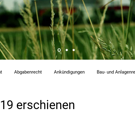
ht
Abgabenrecht
Ankündigungen
Bau- und Anlagenr
hemikalienrecht
Emissionen
Energierecht
Klimasch
19 erschienen
tzrecht
Raumordnungs- und Planungsrecht
RdU
Re