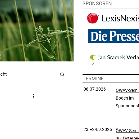
SPONSOREN
echt
TERMINE
08.07.2026
ÖWAV-Semi
Boden im
utzrecht
Spannungsf
chtsprechungssammlung
23.+24.9.2026
ÖWAV-Semin
30. Österre