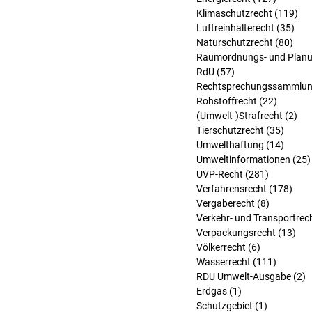
Klimaschutzrecht
(119)
119
Luftreinhalterecht
(35)
35 
Naturschutzrecht
(80)
80 B
Raumordnungs- und Planu
RdU
(57)
57 Beiträge
Rechtsprechungssammlu
Rohstoffrecht
(22)
22 Beit
(Umwelt-)Strafrecht
(2)
2 B
Tierschutzrecht
(35)
35 Bei
Umwelthaftung
(14)
14 Bei
Umweltinformationen
(25)
UVP-Recht
(281)
281 Beitr
Verfahrensrecht
(178)
178 
Vergaberecht
(8)
8 Beiträg
Verkehr- und Transportrec
Verpackungsrecht
(13)
13 
Völkerrecht
(6)
6 Beiträge
Wasserrecht
(111)
111 Bei
RDU Umwelt-Ausgabe
(2)
2
Erdgas
(1)
1 Beitrag
Schutzgebiet
(1)
1 Beitrag