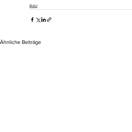
RdU
Rohstoffrecht
(Umwelt-)Strafrecht
Tierschutzrecht
Verfahrensrecht
Vergaberecht
Verkehr- und Transp
Ähnliche Beiträge
Wasserrecht
RDU Umwelt-Ausgabe
Erdgas
S