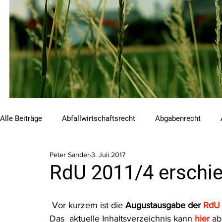
Alle Beiträge
Abfallwirtschaftsrecht
Abgabenrecht
Peter Sander
3. Juli 2017
Beihilfen und Förderungen
Chemikalienrecht
Emis
RdU 2011/4 erschi
Luftreinhalterecht
Naturschutzrecht
Raumordnungs
 Vor kurzem ist die
 Augustausgabe der 
RdU
Das  aktuelle Inhaltsverzeichnis kann 
hier
 a