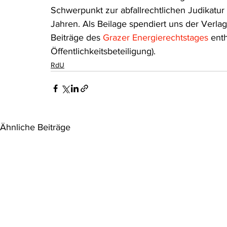
Schwerpunkt zur abfallrechtlichen Judikat
Rohstoffrecht
(Umwelt-)Strafrecht
Tierschutzrecht
Jahren. Als Beilage spendiert uns der Verl
Beiträge des 
Grazer Energierechtstages
 ent
Öffentlichkeitsbeteiligung).
Verfahrensrecht
Vergaberecht
Verkehr- und Transp
RdU
Wasserrecht
RDU Umwelt-Ausgabe
Erdgas
S
Ähnliche Beiträge