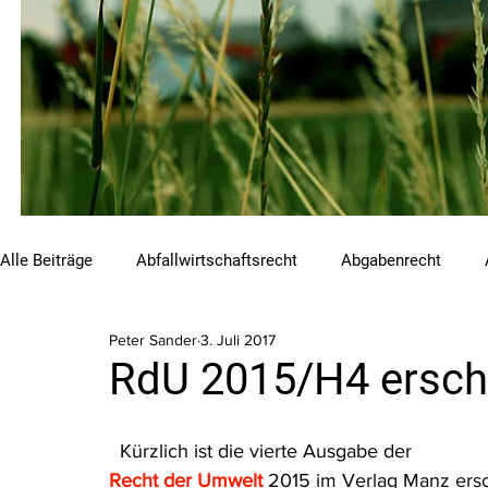
Alle Beiträge
Abfallwirtschaftsrecht
Abgabenrecht
Peter Sander
3. Juli 2017
Beihilfen und Förderungen
Chemikalienrecht
Emis
RdU 2015/H4 ersch
Luftreinhalterecht
Naturschutzrecht
Raumordnungs
  Kürzlich ist die vierte Ausgabe der 
Recht der Umwelt
 2015 im Verlag Manz ers