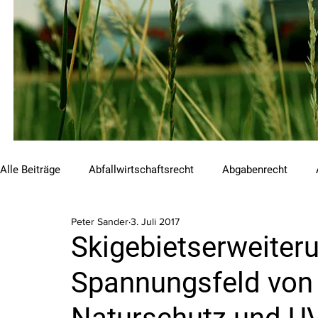
Alle Beiträge
Abfallwirtschaftsrecht
Abgabenrecht
Peter Sander
3. Juli 2017
Beihilfen und Förderungen
Chemikalienrecht
Emis
Skigebietserweiter
Spannungsfeld von 
Luftreinhalterecht
Naturschutzrecht
Raumordnungs