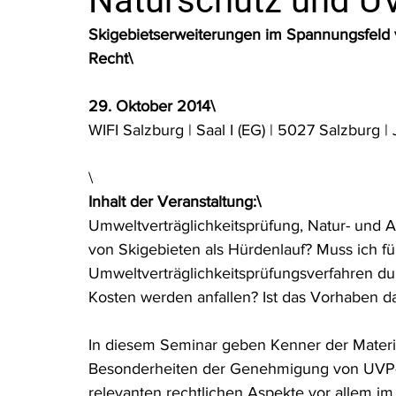
Naturschutz und U
Rohstoffrecht
(Umwelt-)Strafrecht
Tierschutzrecht
Skigebietserweiterungen im Spannungsfeld
Recht\
Verfahrensrecht
Vergaberecht
Verkehr- und Transp
29. Oktober 2014\
WIFI Salzburg | Saal I (EG) | 5027 Salzburg | 
Wasserrecht
RDU Umwelt-Ausgabe
Erdgas
S
\
Inhalt der Veranstaltung:\
Umweltverträglichkeitsprüfung, Natur- und A
von Skigebieten als Hürdenlauf? Muss ich fü
Umweltverträglichkeitsprüfungsverfahren d
Kosten werden anfallen? Ist das Vorhaben 
In diesem Seminar geben Kenner der Materie 
Besonderheiten der Genehmigung von UVP-P
relevanten rechtlichen Aspekte vor allem i