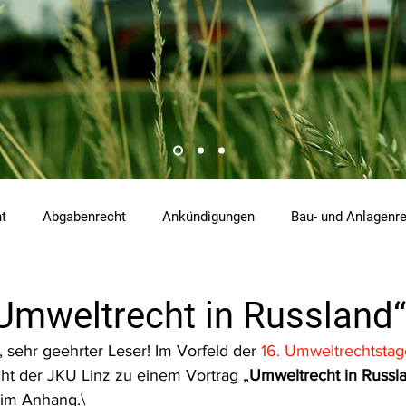
ht
Abgabenrecht
Ankündigungen
Bau- und Anlagenr
hemikalienrecht
Emissionen
Energierecht
Klimasch
„Umweltrecht in Russland“
 sehr geehrter Leser! Im Vorfeld der 
16. Umweltrechtstag
tzrecht
Raumordnungs- und Planungsrecht
RdU
Re
cht der JKU Linz zu einem Vortrag „
Umweltrecht in Russl
 im Anhang.\