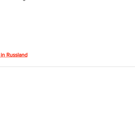
frecht
Tierschutzrecht
Umwelthaftung
Umweltinfor
ht
Verkehr- und Transportrecht
Verpackungsrecht
V
in Russland
usgabe
Erdgas
Schutzgebiet
Forstrecht