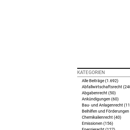
KATEGORIEN
Alle Beiträge
(1.692)
1.692 
Abfallwirtschaftsrecht
(24
Abgabenrecht
(50)
50 Beit
Ankündigungen
(60)
60 Bei
Bau- und Anlagenrecht
(11
Beihilfen und Förderungen
Chemikalienrecht
(40)
40 B
Emissionen
(156)
156 Beit
Energierecht
(127)
127 Bei