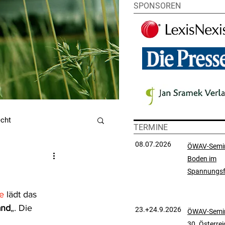
SPONSOREN
echt
TERMINE
08.07.2026
ÖWAV-Semi
Boden im
utzrecht
Spannungsf
e
 lädt das 
chtsprechungssammlung
and
„. Die 
23.+24.9.2026
ÖWAV-Semin
30. Österre