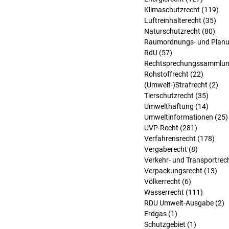
Klimaschutzrecht
(119)
119
Luftreinhalterecht
(35)
35 
Naturschutzrecht
(80)
80 B
Raumordnungs- und Planu
RdU
(57)
57 Beiträge
Rechtsprechungssammlu
Rohstoffrecht
(22)
22 Beit
(Umwelt-)Strafrecht
(2)
2 B
Tierschutzrecht
(35)
35 Bei
Umwelthaftung
(14)
14 Bei
Umweltinformationen
(25)
UVP-Recht
(281)
281 Beitr
Verfahrensrecht
(178)
178 
Vergaberecht
(8)
8 Beiträg
Verkehr- und Transportrec
Verpackungsrecht
(13)
13 
Völkerrecht
(6)
6 Beiträge
Wasserrecht
(111)
111 Bei
RDU Umwelt-Ausgabe
(2)
2
Erdgas
(1)
1 Beitrag
Schutzgebiet
(1)
1 Beitrag