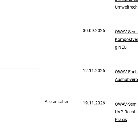
Umweltrech
mationen
UVP-Recht
30.09.2026
ÖWAV-Semin
ölkerrecht
Kompostve
g NEU
12.11.2026
ÖWAV-Fachd
Aushubvero
Alle ansehen
19.11.2026
ÖWAV-Semin
UVP-Recht i
Praxis