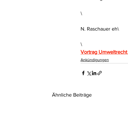
Rohstoffrecht
(Umwelt-)Stra
\
N. Raschauer eh\
Verfahrensrecht
Vergaberec
\
Vortrag Umweltrecht 
Wasserrecht
RDU Umwelt-A
Ankündigungen
Ähnliche Beiträge