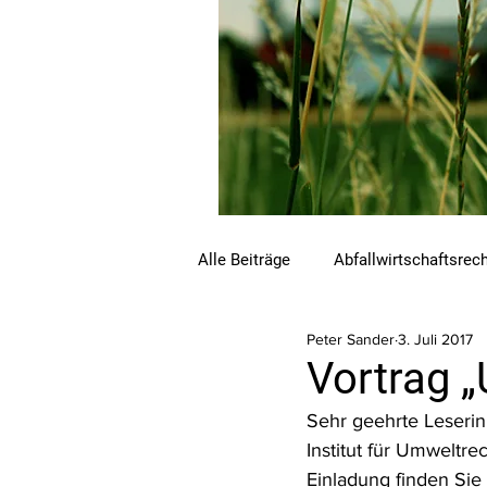
Alle Beiträge
Abfallwirtschaftsrec
Peter Sander
3. Juli 2017
Beihilfen und Förderungen
C
Vortrag 
Sehr geehrte Leserin,
Luftreinhalterecht
Naturschu
Institut für Umweltre
Einladung finden Sie